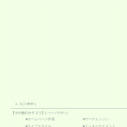
1 - 5 ( 5 件中 )
【その他のカテゴリ】
[
↑ページTOPへ
]
■
ホームページ作成
■
サーチエンジン
■
ライフスタイル
■
エンターテイメント