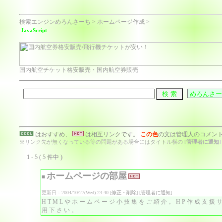
検索エンジンめろんさーち
>
ホームページ作成
>
JavaScript
国内航空チケット格安販売・国内航空券販売
はおすすめ、
は相互リンクです。
この色
の文は管理人のコメン
※リンク先が無くなっている等の問題がある場合にはタイトル横の [
管理者に通知
1 - 5 ( 5 件中 )
ホームページの部屋
■
更新日：2004/10/27(Wed) 23:40 [
修正・削除
] [
管理者に通知
]
HTMLやホームページ小技集をご紹介。HP作成支援
用下さい。