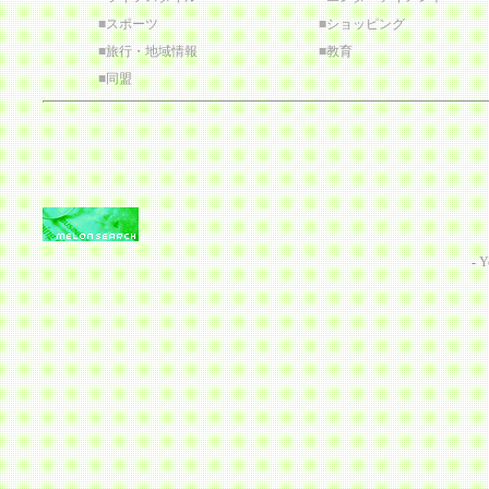
■
スポーツ
■
ショッピング
■
旅行・地域情報
■
教育
■
同盟
-
Y