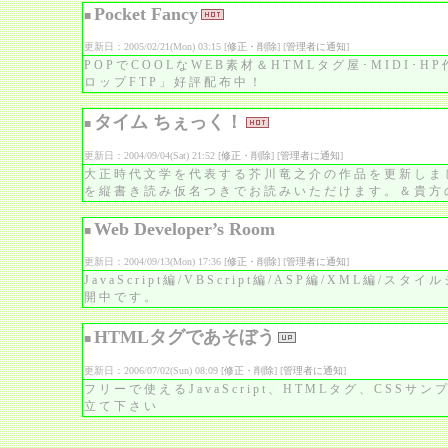
Pocket Fancy
■
更新日：2005/02/21(Mon) 03:15 [
修正・削除
] [
管理者に通知
]
POPでCOOLなWEB素材＆HTMLタグ屋･MIDI
ロップFTP」好評配布中！
タイム ちぇっく！
■
更新日：2004/09/04(Sat) 21:52 [
修正・削除
] [
管理者に通知
]
大正時代文学を代表する芥川竜之介の作品を更新しま
を縦書き読み仮名つきでお読みいただけます。＆貴方
Web Developer’s Room
■
更新日：2004/09/13(Mon) 17:36 [
修正・削除
] [
管理者に通知
]
JavaScript編/VBScript編/ASP編/XML編/
開中です。
HTMLタグであそぼう
■
更新日：2006/07/02(Sun) 08:09 [
修正・削除
] [
管理者に通知
]
フリーで使えるJavaScript、HTMLタグ、CSS
立て下さい