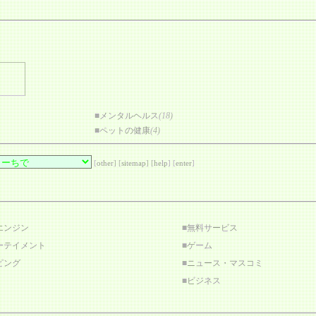
■
メンタルヘルス
(18)
■
ペットの健康
(4)
[
other
] [
sitemap
] [
help
] [
enter
]
エンジン
■
無料サービス
ーテイメント
■
ゲーム
ピング
■
ニュース・マスコミ
■
ビジネス