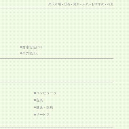
楽天市場
-
新着
-
更新
-
人気
-
おすすめ
-
相互
■
健康促進
(24)
■
その他
(13)
■
コンピュータ
■
音楽
■
健康・医療
■
サービス