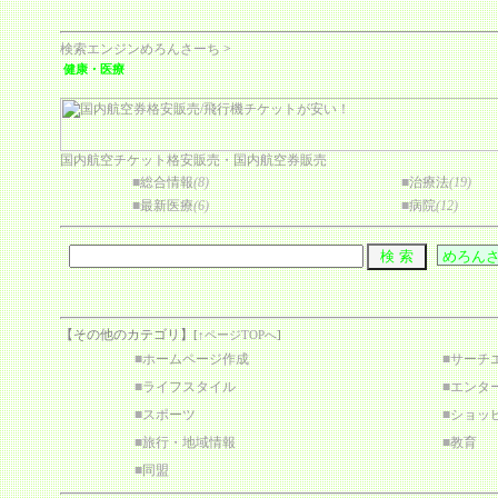
検索エンジンめろんさーち
>
健康・医療
国内航空チケット格安販売・国内航空券販売
■
総合情報
(8)
■
治療法
(19)
■
最新医療
(6)
■
病院
(12)
【その他のカテゴリ】
[
↑ページTOPへ
]
■
ホームページ作成
■
サーチ
■
ライフスタイル
■
エンタ
■
スポーツ
■
ショッ
■
旅行・地域情報
■
教育
■
同盟