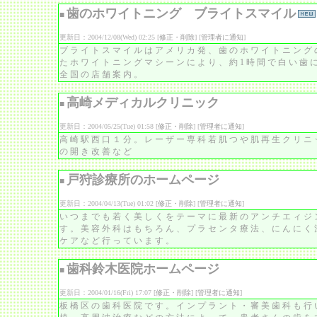
歯のホワイトニング ブライトスマイル
■
更新日：2004/12/08(Wed) 02:25 [
修正・削除
] [
管理者に通知
]
ブライトスマイルはアメリカ発、歯のホワイトニング
たホワイトニングマシーンにより、約1時間で白い歯
全国の店舗案内。
高崎メディカルクリニック
■
更新日：2004/05/25(Tue) 01:58 [
修正・削除
] [
管理者に通知
]
高崎駅西口１分。レーザー専科若肌つや肌再生クリニ
の開き改善など
戸狩診療所のホームページ
■
更新日：2004/04/13(Tue) 01:02 [
修正・削除
] [
管理者に通知
]
いつまでも若く美しくをテーマに最新のアンチエィジ
す。美容外科はもちろん、プラセンタ療法、にんにく
ケアなど行っています。
歯科鈴木医院ホームページ
■
更新日：2004/01/16(Fri) 17:07 [
修正・削除
] [
管理者に通知
]
板橋区の歯科医院です。インプラント・審美歯科も行