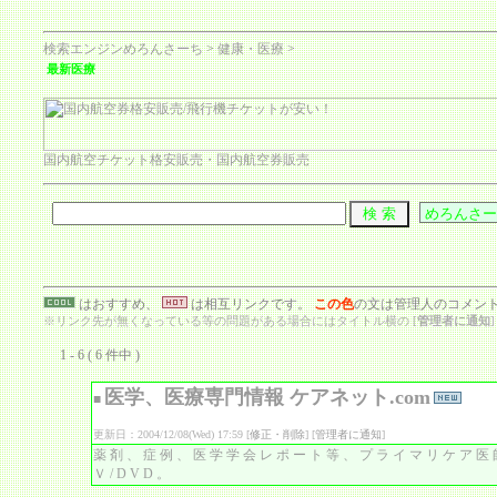
検索エンジンめろんさーち
>
健康・医療
>
最新医療
国内航空チケット格安販売・国内航空券販売
はおすすめ、
は相互リンクです。
この色
の文は管理人のコメン
※リンク先が無くなっている等の問題がある場合にはタイトル横の [
管理者に通知
1 - 6 ( 6 件中 )
医学、医療専門情報 ケアネット.com
■
更新日：2004/12/08(Wed) 17:59 [
修正・削除
] [
管理者に通知
]
薬剤、症例、医学学会レポート等、プライマリケア医
Ｖ/DVD。