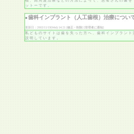
植、高周波治療などの方法によって、患者さんの歯を
ットーです。
歯科インプラント（人工歯根）治療につい
■
更新日：2003/11/19(Wed) 14:21 [
修正・削除
] [
管理者に通知
]
私どものサイトは歯を失った方へ、歯科インプラント
説明しています。