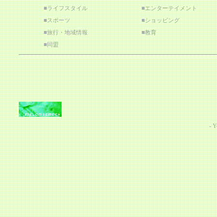
■
ライフスタイル
■
エンターテイメント
■
スポーツ
■
ショッピング
■
旅行・地域情報
■
教育
■
同盟
-
Y