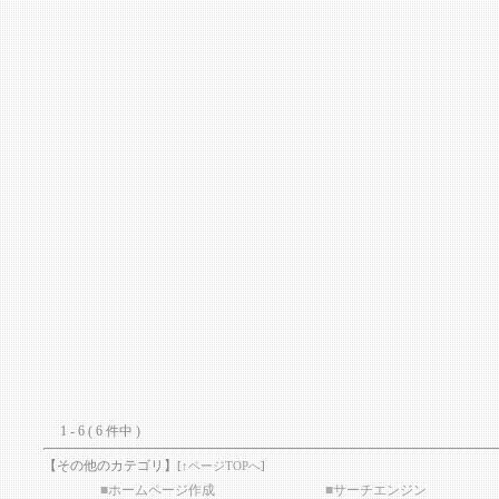
1 - 6 ( 6 件中 )
【その他のカテゴリ】
[
↑ページTOPへ
]
■
ホームページ作成
■
サーチエンジン