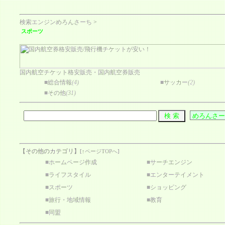
検索エンジンめろんさーち
>
スポーツ
国内航空チケット格安販売・国内航空券販売
■
総合情報
(4)
■
サッカー
(2)
■
その他
(31)
【その他のカテゴリ】
[
↑ページTOPへ
]
■
ホームページ作成
■
サーチエンジン
■
ライフスタイル
■
エンターテイメント
■
スポーツ
■
ショッピング
■
旅行・地域情報
■
教育
■
同盟