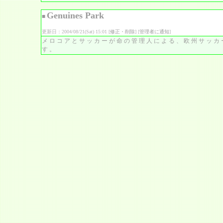
Genuines Park
■
更新日：2004/08/21(Sat) 15:01 [
修正・削除
] [
管理者に通知
]
メロコアとサッカーが命の管理人による、欧州サッカ
す。