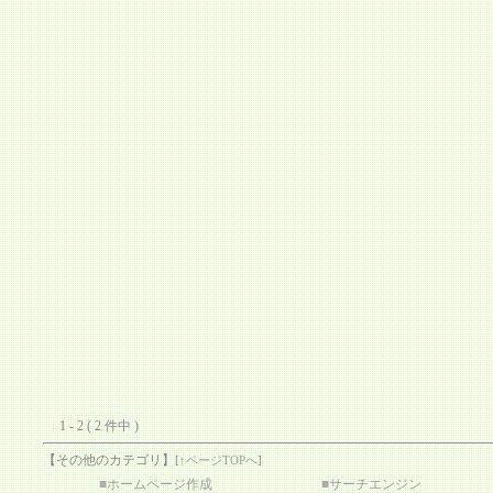
1 - 2 ( 2 件中 )
【その他のカテゴリ】
[
↑ページTOPへ
]
■
ホームページ作成
■
サーチエンジン