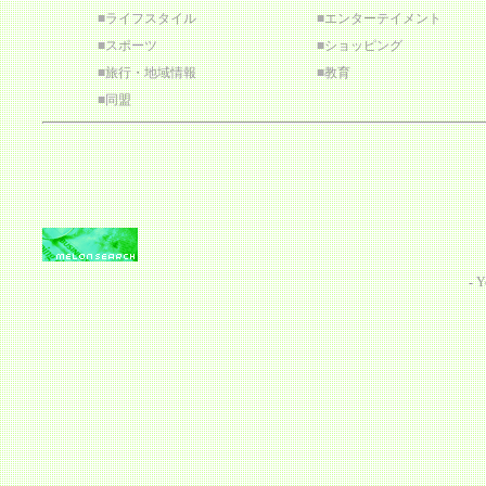
■
ライフスタイル
■
エンターテイメント
■
スポーツ
■
ショッピング
■
旅行・地域情報
■
教育
■
同盟
-
Y