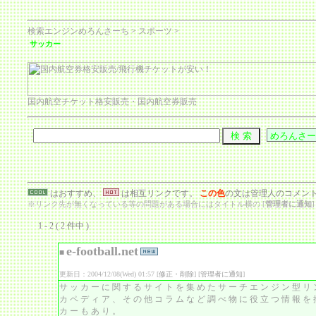
検索エンジンめろんさーち
>
スポーツ
>
サッカー
国内航空チケット格安販売・国内航空券販売
はおすすめ、
は相互リンクです。
この色
の文は管理人のコメン
※リンク先が無くなっている等の問題がある場合にはタイトル横の [
管理者に通知
1 - 2 ( 2 件中 )
e-football.net
■
更新日：2004/12/08(Wed) 01:57 [
修正・削除
] [
管理者に通知
]
サッカーに関するサイトを集めたサーチエンジン型リ
カペディア、その他コラムなど調べ物に役立つ情報を
カーもあり。