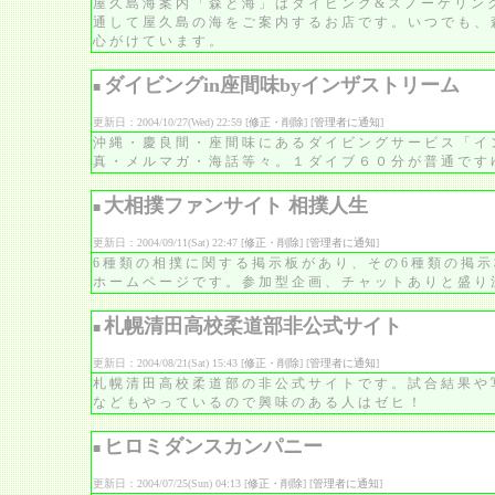
屋久島海案内「森と海」はダイビング&スノーケリン
通して屋久島の海をご案内するお店です。いつでも、
心がけています。
ダイビングin座間味byインザストリーム
■
更新日：2004/10/27(Wed) 22:59 [
修正・削除
] [
管理者に通知
]
沖縄・慶良間・座間味にあるダイビングサービス「イ
真・メルマガ・海話等々。１ダイブ６０分が普通です
大相撲ファンサイト 相撲人生
■
更新日：2004/09/11(Sat) 22:47 [
修正・削除
] [
管理者に通知
]
6種類の相撲に関する掲示板があり、その6種類の掲
ホームページです。参加型企画、チャットありと盛り
札幌清田高校柔道部非公式サイト
■
更新日：2004/08/21(Sat) 15:43 [
修正・削除
] [
管理者に通知
]
札幌清田高校柔道部の非公式サイトです。試合結果や
などもやっているので興味のある人はゼヒ！
ヒロミダンスカンパニー
■
更新日：2004/07/25(Sun) 04:13 [
修正・削除
] [
管理者に通知
]