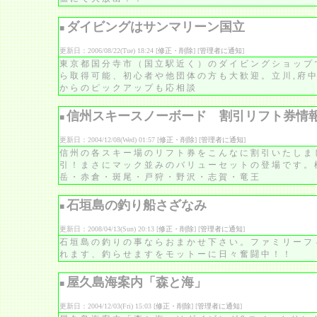
ダイビングはサンマリーン国立
■
更新日：2006/08/22(Tue) 18:24 [
修正・削除
] [
管理者に通知
]
東京都国分寺市（国立駅近く）のダイビングショップです
ら取得可能、初心者や他団体の方も大歓迎。立川,府中,
からのピックアップも応相談
信州スキースノーボード 割引リフト券情
■
更新日：2004/12/08(Wed) 01:57 [
修正・削除
] [
管理者に通知
]
信州の各スキー場のリフト券をこんなに割引いたしま
引！まさにマック並みのバリューセットの登場です。栂池
岳・赤倉・斑尾・戸狩・野沢・志賀・竜王
石垣島の釣り船さざなみ
■
更新日：2008/04/13(Sun) 20:13 [
修正・削除
] [
管理者に通知
]
石垣島の釣りの事ならおまかせ下さい。ファミリーフ
れます、釣らせますをモットーに日々奮闘中！！
屋久島海案内「森と海」
■
更新日：2004/12/03(Fri) 15:03 [
修正・削除
] [
管理者に通知
]