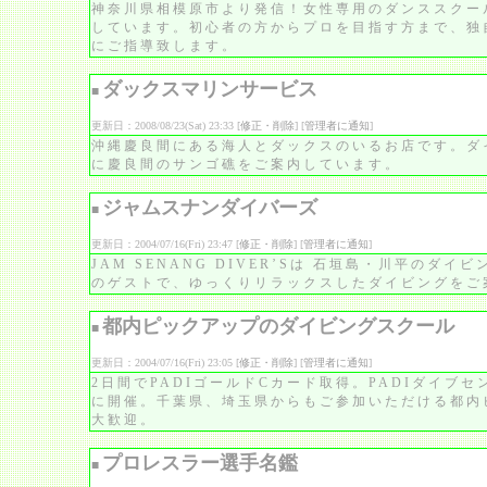
神奈川県相模原市より発信！女性専用のダンススクー
しています。初心者の方からプロを目指す方まで、独
にご指導致します。
ダックスマリンサービス
■
更新日：2008/08/23(Sat) 23:33 [
修正・削除
] [
管理者に通知
]
沖縄慶良間にある海人とダックスのいるお店です。ダ
に慶良間のサンゴ礁をご案内しています。
ジャムスナンダイバーズ
■
更新日：2004/07/16(Fri) 23:47 [
修正・削除
] [
管理者に通知
]
JAM SENANG DIVER’Sは 石垣島・川平のダ
のゲストで、ゆっくりリラックスしたダイビングをご
都内ピックアップのダイビングスクール
■
更新日：2004/07/16(Fri) 23:05 [
修正・削除
] [
管理者に通知
]
2日間でPADIゴールドCカード取得。PADIダイブ
に開催。千葉県、埼玉県からもご参加いただける都内
大歓迎。
プロレスラー選手名鑑
■