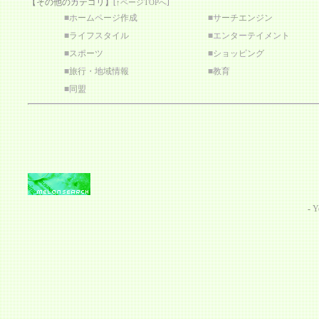
【その他のカテゴリ】
[
↑ページTOPへ
]
■
ホームページ作成
■
サーチエンジン
■
ライフスタイル
■
エンターテイメント
■
スポーツ
■
ショッピング
■
旅行・地域情報
■
教育
■
同盟
-
Y