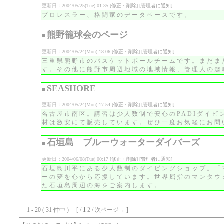
更新日：2004/05/25(Tue) 01:35 [
修正・削除
] [
管理者に通知
]
プロレスラー、格闘家のデータベースです。
熊野籠球会のページ
■
更新日：2004/05/24(Mon) 18:06 [
修正・削除
] [
管理者に通知
]
三重県熊野市のバスケットボールチームです。まだま
す。その他に熊野市周辺地域の地域情報、管理人の趣
SEASHORE
■
更新日：2004/05/24(Mon) 17:54 [
修正・削除
] [
管理者に通知
]
名古屋市南区。講習は少人数制で安心のPADIダイビ
材は激安にて販売しています。ぜひ一度お気軽にお問
石垣島 ブルーウォーターダイバーズ
■
更新日：2004/06/08(Tue) 00:17 [
修正・削除
] [
管理者に通知
]
石垣島川平にある少人数制のダイビングショップ。「
ーの夢を心から応援しています。世界屈指のマンタウ
た石垣島周辺の海をご案内します。
1 - 20 ( 31 件中 ) [ /
1
2
/
次ページ→
]