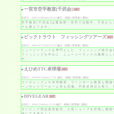
一宮市空手教室[千武会]
■
更新日：2004/12/08(Wed) 00:45 [
修正・削除
] [
管理者に通知
]
空手教室[千武会]は愛知県一宮市で活動中。子供か
グも教えてます。
ビックトラウト フィッシングツアーズ
■
更新日：2004/10/27(Wed) 23:18 [
修正・削除
] [
管理者に通知
]
ニュージーランドを専門とした、フィッシング旅行会
フィッシングを中心に、ニュージーランドの素晴らし
す。
えひめTTC卓球場
■
更新日：2004/05/31(Mon) 17:02 [
修正・削除
] [
管理者に通知
]
コーチレッスンや卓球教室、ラージボール教室も開催
ーンやシャワールーム等も完備。円形卓球台も有り、
DIVEGEAR
■
更新日：2004/12/04(Sat) 12:19 [
修正・削除
] [
管理者に通知
]
ダイビング用品激安販売。人気ショップを目指し挑戦
値にて大放出！！