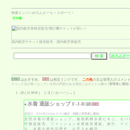
検索エンジンめろんさーち
>
スポーツ
>
その他
国内航空チケット格安販売・国内航空券販売
はおすすめ、
は相互リンクです。
この色
の文は管理人のコメン
※リンク先が無くなっている等の問題がある場合にはタイトル横の [
管理者に通知
1 - 20 ( 31 件中 ) [ /
1
2
/
次ページ→
]
水着 通販ショップ F-J-R
■
更新日：2014/06/21(Sat) 15:41 [
修正・削除
] [
管理者に通知
]
女性水着の通販ショップ。無地豹柄水着ビキニ、セパ
中製造販売。ファッション水着格安通販。旅行、マリ
も。水着企画作品歴史。お手入れ解説