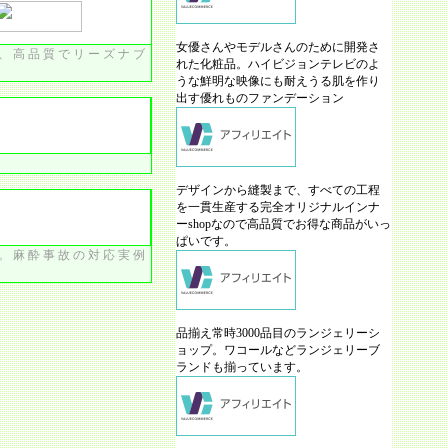
女優さんやモデルさんのために開発さ
、高品質でリーズナブ
れた化粧品。ハイビジョンテレビのよ
うな鮮明な映像にも耐えうる肌を作り
出す優れものファンデーション
デザインから縫製まで、すべての工程
を一貫生産する完全オリジナルインナ
ーshopなので高品質でお得な商品がいっ
ぱいです。
。麻酔事故の対応実例
品揃え常時3000品目のランジェリーシ
ョップ。ワコールなどランジェリーブ
ランドも揃っています。