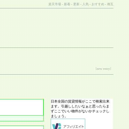
楽天市場
-
新着
-
更新
-
人気
-
おすすめ
-
相互
[
new entry
]
日本全国の賃貸情報がここで検索出来
ます。引越ししたいなぁと思ったらま
ずここでいい物件がないかチェックし
ましょう。