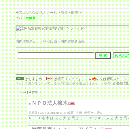
検索エンジンめろんさーち
>
健康・医療
>
ペットの健康
国内航空チケット格安販売・国内航空券販売
はおすすめ、
は相互リンクです。
この色
の文は管理人のコメ
※リンク先が無くなっている等の問題がある場合にはタイトル横の [
管理者に通
1 - 4 ( 4 件中 )
ＮＰＯ法人篠木
■
更新日：2004/08/21(Sat) 15:43 [
修正・削除
] [
管理者に通知
]
ＮＰＯ篠木は人と犬と馬がテーマです。人と犬と馬