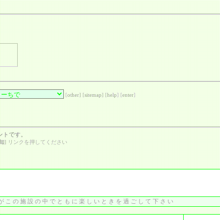
[
other
] [
sitemap
] [
help
] [
enter
]
ントです。
知
] リンクを押してください
がこの施設の中でともに楽しいときを過ごして下さい