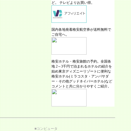
ど。 テレビよりお買い得。
国内各地発着格安航空券が送料無料で
ご自宅へ。
格安ホテル・格安旅館の予約。全国各
地 2～3千円で泊まれるホテルの紹介を
始め東京ディズニーリゾートに便利な
格安ホテル(ミラコスタ・アンバサダ
ー・その他グッドネイバーホテル)など
コメントと共に分かりやすくご紹介。
■
コンピュータ