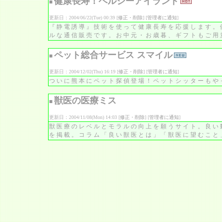
健康長寿！ヘルシーアイランド
■
更新日：2004/06/22(Tue) 00:39 [
修正・削除
] [
管理者に通知
]
『静電誘導』技術を使って健康長寿を応援します。
ルな通信販売です。お中元・お歳暮、ギフトもご用
ペット総合サービス スマイル
■
更新日：2004/12/02(Thu) 16:19 [
修正・削除
] [
管理者に通知
]
ついに熊本にペット探偵登場！ペットシッターもや
獣医の医療ミス
■
更新日：2004/11/08(Mon) 14:03 [
修正・削除
] [
管理者に通知
]
獣医療のレベルとモラルの向上を願うサイト。良い
を掲載。コラム「良い獣医とは」「獣医に望むこと