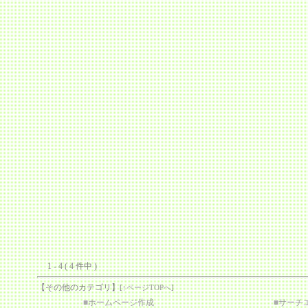
1 - 4 ( 4 件中 )
【その他のカテゴリ】
[
↑ページTOPへ
]
■
ホームページ作成
■
サーチ