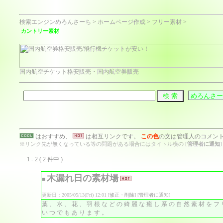
検索エンジンめろんさーち
>
ホームページ作成
>
フリー素材
>
カントリー素材
国内航空チケット格安販売・国内航空券販売
はおすすめ、
は相互リンクです。
この色
の文は管理人のコメン
※リンク先が無くなっている等の問題がある場合にはタイトル横の [
管理者に通知
1 - 2 ( 2 件中 )
木漏れ日の素材場
■
更新日：2005/05/13(Fri) 12:01 [
修正・削除
] [
管理者に通知
]
葉、水、花、羽根などの綺麗な癒し系の自然素材をフ
いつでもあります。