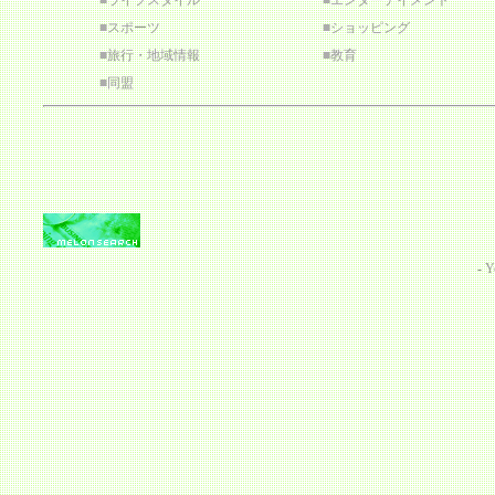
■
ライフスタイル
■
エンターテイメント
■
スポーツ
■
ショッピング
■
旅行・地域情報
■
教育
■
同盟
-
Y