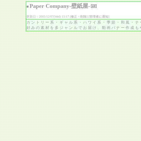
Paper Company-壁紙屋-
■
更新日：2005/12/07(Wed) 15:17 [
修正・削除
] [
管理者に通知
]
カントリー系・ギャル系・ハワイ系・季節・和風・テ
好みの素材を多ジャンルでお届け、動画バナー作成も