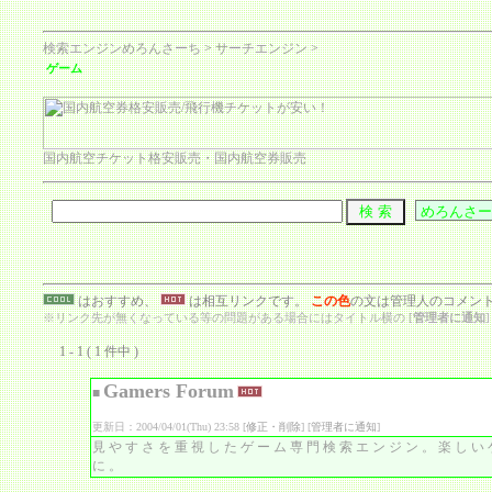
検索エンジンめろんさーち
>
サーチエンジン
>
ゲーム
国内航空チケット格安販売・国内航空券販売
はおすすめ、
は相互リンクです。
この色
の文は管理人のコメン
※リンク先が無くなっている等の問題がある場合にはタイトル横の [
管理者に通知
1 - 1 ( 1 件中 )
Gamers Forum
■
更新日：2004/04/01(Thu) 23:58 [
修正・削除
] [
管理者に通知
]
見やすさを重視したゲーム専門検索エンジン。楽しい
に。