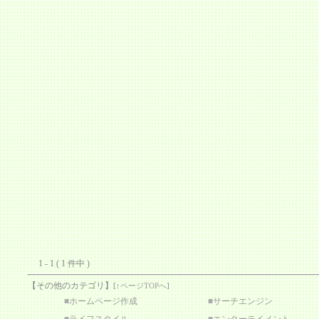
1 - 1 ( 1 件中 )
【その他のカテゴリ】
[
↑ページTOPへ
]
■
ホームページ作成
■
サーチエンジン