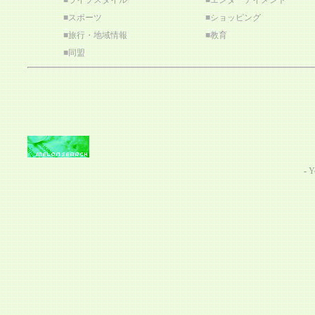
■
ライフスタイル
■
エンターテイメント
■
スポーツ
■
ショッピング
■
旅行・地域情報
■
教育
■
同盟
-
Y