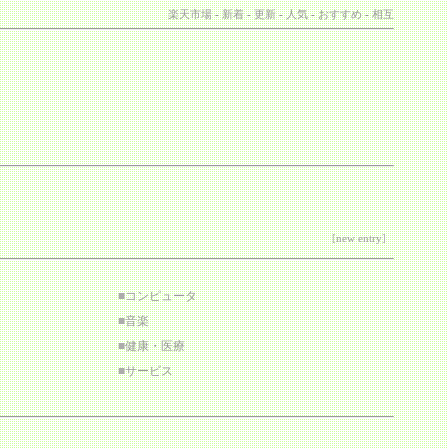
楽天市場
-
新着
-
更新
-
人気
-
おすすめ
-
相互
[
new entry
]
■
コンピュータ
■
音楽
■
健康・医療
■
サービス