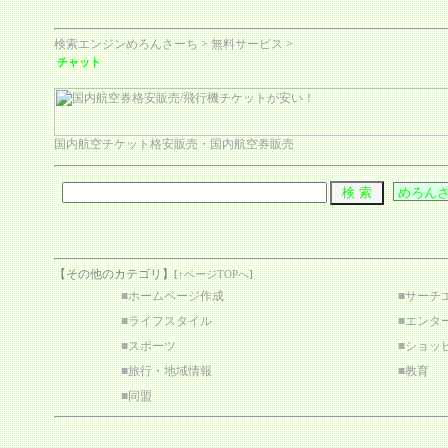
検索エンジンめろんさーち
>
無料サービス
>
チャット
国内航空チケット格安販売・国内航空券販売
【その他のカテゴリ】
[
↑ページTOPへ
]
■
ホームページ作成
■
サーチ
■
ライフスタイル
■
エンタ
■
スポーツ
■
ショッ
■
旅行・地域情報
■
教育
■
同盟