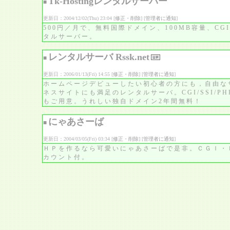
Tk-Hostingレンタルサーバー
■
更新日：2004/12/02(Thu) 23:04 [
修正・削除
] [
管理者に通知
]
500円／月で、無料国際ドメイン、100MB容量、CGI/
タルサーバー。
レンタルサーバ Rssk.net
■
更新日：2006/01/13(Fri) 14:55 [
修正・削除
] [
管理者に通知
]
ホームページデビューしたい初心者の方にも，自由な
ネスサイトにも満足のレンタルサーバ。CGI/SSI/PHP/
もご用意。うれしい独自ドメイン2年間無料！
にゃあさーば
■
更新日：2004/03/05(Fri) 03:34 [
修正・削除
] [
管理者に通知
]
ＨＰを作るなら可愛いにゃあさーばで是非。ＣＧＩ・
カウント付。