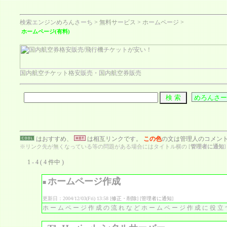
検索エンジンめろんさーち
>
無料サービス
>
ホームページ
>
ホームページ(有料)
国内航空チケット格安販売・国内航空券販売
はおすすめ、
は相互リンクです。
この色
の文は管理人のコメン
※リンク先が無くなっている等の問題がある場合にはタイトル横の [
管理者に通知
1 - 4 ( 4 件中 )
ホームページ作成
■
更新日：2004/12/03(Fri) 13:58 [
修正・削除
] [
管理者に通知
]
ホームページ作成の流れなどホームページ作成に役立