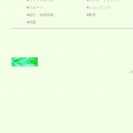
■
ライフスタイル
■
エンターテイメント
■
スポーツ
■
ショッピング
■
旅行・地域情報
■
教育
■
同盟
-
Y