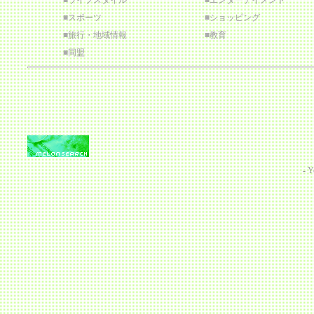
■
ライフスタイル
■
エンターテイメント
■
スポーツ
■
ショッピング
■
旅行・地域情報
■
教育
■
同盟
-
Y