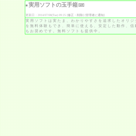
実用ソフトの玉手箱
■
更新日：2014/07/08(Tue) 09:25 [
修正・削除
] [
管理者に通知
]
実用ソフトは実たま、わかりやすさを追求したオリジ
を無料体験もでき、簡単に使える、安定した動作、信
もお奨めです。無料ソフトも提供中。