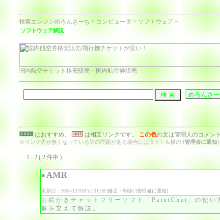
検索エンジンめろんさーち
>
コンピュータ
>
ソフトウェア
>
ソフトウェア解説
国内航空チケット格安販売・国内航空券販売
はおすすめ、
は相互リンクです。
この色
の文は管理人のコメン
※リンク先が無くなっている等の問題がある場合にはタイトル横の [
管理者に通知
1 - 2 ( 2 件中 )
AMR
■
更新日：2004/12/03(Fri) 01:58 [
修正・削除
] [
管理者に通知
]
お絵かきチャットフリーソフト「PaintChat」の
像を交えて解説。