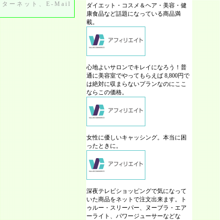
ーネット、E-Mail
ダイエット・コスメ＆ヘア・美容・健
康食品など話題になっている商品満
載。
心地よいサロンでキレイになろう！普
通に美容室でやってもらえば 8,800円で
は絶対に収まらないプランなのにここ
ならこの価格。
女性に優しいキャッシング。本当に困
ったときに。
深夜テレビショッピングで気になって
いた商品をネットで注文出来ます。ト
ゥルー・スリーパー、ヌーブラ・エア
ーライト、パワージューサーなどな