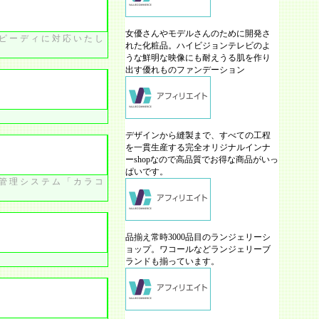
女優さんやモデルさんのために開発さ
ピーディに対応いたし
れた化粧品。ハイビジョンテレビのよ
うな鮮明な映像にも耐えうる肌を作り
出す優れものファンデーション
デザインから縫製まで、すべての工程
を一貫生産する完全オリジナルインナ
ーshopなので高品質でお得な商品がいっ
ぱいです。
管理システム「カラコ
品揃え常時3000品目のランジェリーシ
ョップ。ワコールなどランジェリーブ
ランドも揃っています。