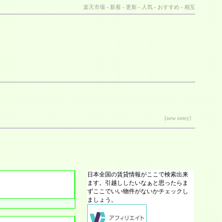
楽天市場
-
新着
-
更新
-
人気
-
おすすめ
-
相互
[
new entry
]
日本全国の賃貸情報がここで検索出来
ます。引越ししたいなぁと思ったらま
ずここでいい物件がないかチェックし
ましょう。