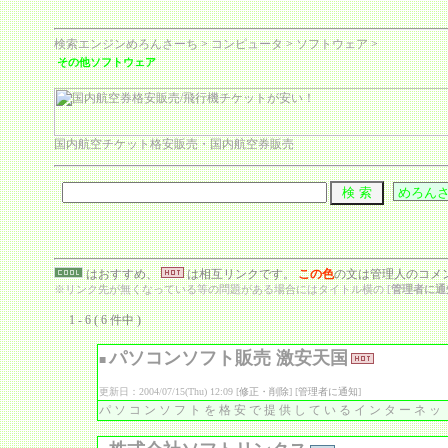
検索エンジンめろんさーち
>
コンピュータ
>
ソフトウェア
>
その他ソフトウェア
国内航空チケット格安販売・国内航空券販売
はおすすめ、
は相互リンクです。
この色
の文は管理人のコメ
※リンク先が無くなっている等の問題がある場合にはタイトル横の [
管理者に通
1 - 6 ( 6 件中 )
パソコンソフト販売 激安天国
■
更新日：2004/07/15(Thu) 12:09 [
修正・削除
] [
管理者に通知
]
パソコンソフトを格安で提供しているインターネッ