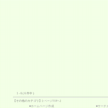
1 - 6 ( 6 件中 )
【その他のカテゴリ】
[
↑ページTOPへ
]
■
ホームページ作成
■
サーチ