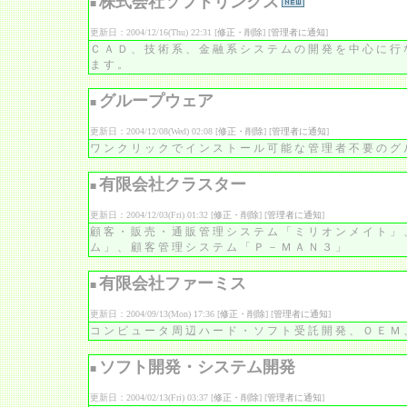
株式会社ソフトリンクス
■
更新日：2004/12/16(Thu) 22:31 [
修正・削除
] [
管理者に通知
]
ＣＡＤ、技術系、金融系システムの開発を中心に行
ます。
グループウェア
■
更新日：2004/12/08(Wed) 02:08 [
修正・削除
] [
管理者に通知
]
ワンクリックでインストール可能な管理者不要のグ
有限会社クラスター
■
更新日：2004/12/03(Fri) 01:32 [
修正・削除
] [
管理者に通知
]
顧客・販売・通販管理システム「ミリオンメイト」
ム」、顧客管理システム「Ｐ－ＭＡＮ３」
有限会社ファーミス
■
更新日：2004/09/13(Mon) 17:36 [
修正・削除
] [
管理者に通知
]
コンピュータ周辺ハード・ソフト受託開発、ＯＥＭ
ソフト開発・システム開発
■
更新日：2004/02/13(Fri) 03:37 [
修正・削除
] [
管理者に通知
]