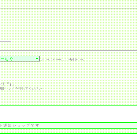
[
other
] [
sitemap
] [
help
] [
enter
]
ントです。
知
] リンクを押してください
ト通販ショップです