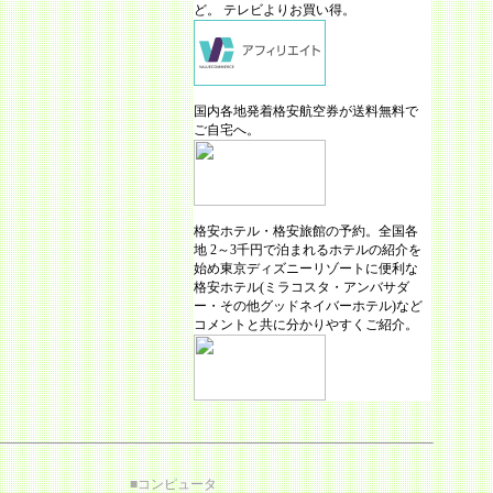
ど。 テレビよりお買い得。
国内各地発着格安航空券が送料無料で
ご自宅へ。
格安ホテル・格安旅館の予約。全国各
地 2～3千円で泊まれるホテルの紹介を
始め東京ディズニーリゾートに便利な
格安ホテル(ミラコスタ・アンバサダ
ー・その他グッドネイバーホテル)など
コメントと共に分かりやすくご紹介。
■
コンピュータ