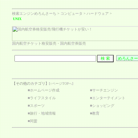
検索エンジンめろんさーち
>
コンピュータ
>
ハードウェア
>
UNIX
国内航空チケット格安販売・国内航空券販売
【その他のカテゴリ】
[
↑ページTOPへ
]
■
ホームページ作成
■
サーチエンジン
■
ライフスタイル
■
エンターテイメント
■
スポーツ
■
ショッピング
■
旅行・地域情報
■
教育
■
同盟