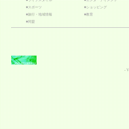
■
ライフスタイル
■
エンターテイメント
■
スポーツ
■
ショッピング
■
旅行・地域情報
■
教育
■
同盟
-
Y