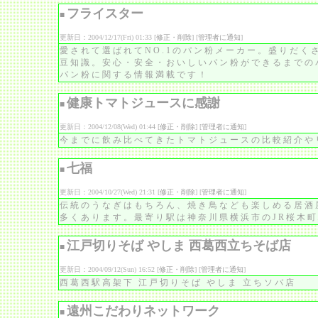
フライスター
■
更新日：2004/12/17(Fri) 01:33 [
修正・削除
] [
管理者に通知
]
愛されて選ばれてNO.1のパン粉メーカー。盛りだく
豆知識。安心・安全・おいしいパン粉ができるまでの
パン粉に関する情報満載です！
健康トマトジュースに感謝
■
更新日：2004/12/08(Wed) 01:44 [
修正・削除
] [
管理者に通知
]
今までに飲み比べてきたトマトジュースの比較紹介や
七福
■
更新日：2004/10/27(Wed) 21:31 [
修正・削除
] [
管理者に通知
]
伝統のうなぎはもちろん、焼き鳥なども楽しめる居酒
多くあります。最寄り駅は神奈川県横浜市のJR桜木
江戸切りそば やしま 西葛西立ちそば店
■
更新日：2004/09/12(Sun) 16:52 [
修正・削除
] [
管理者に通知
]
西葛西駅高架下 江戸切りそば やしま 立ちソバ店
遠州こだわりネットワーク
■