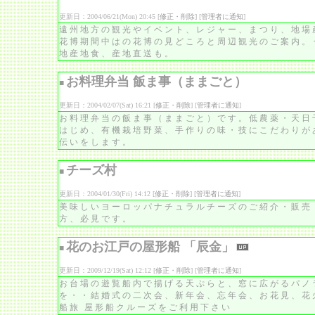
更新日：2004/06/21(Mon) 20:45 [
修正・削除
] [
管理者に通知
]
遠州地方の観光やイベント、レジャー、まつり、地場
花博期間中はの花博の見どころと周辺観光のご案内。
地産地食、産地直送も。
お料理弁当 飯ま事（ままごと）
■
更新日：2004/02/07(Sat) 16:21 [
修正・削除
] [
管理者に通知
]
お料理弁当の飯ま事（ままごと）です。低農薬・天日
はじめ、有機栽培野菜、手作りの味・技にこだわりが
伝いをします。
チーズ村
■
更新日：2004/01/30(Fri) 14:12 [
修正・削除
] [
管理者に通知
]
美味しいヨーロッパナチュラルチーズのご紹介・販売
方、必見です。
花のお江戸の屋形船 「辰金」
■
更新日：2009/12/19(Sat) 12:12 [
修正・削除
] [
管理者に通知
]
お台場の遊覧船内で揚げる天ぷらと、窓に広がるパノ
を・・結婚式の二次会、新年会、忘年会、お花見、花
船旅 屋形船クルーズをご利用下さい