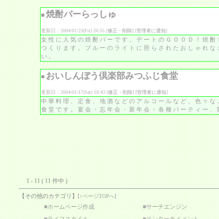
焼酎バーらっしゅ
■
更新日：2004/01/23(Fri) 20:55 [
修正・削除
] [
管理者に通知
]
女性に人気の焼酎バーです。デートのＧＯＯＤ！焼酎
つくります。ブルーのライトに照らされたおしゃれな
い。
おいしんぼう倶楽部みつふじ食堂
■
更新日：2004/01/17(Sat) 18:43 [
修正・削除
] [
管理者に通知
]
中華料理、定食、地酒などのアルコールなど、色々な
食堂です。宴会・忘年会・新年会・各種パーティー、
1 - 11 ( 11 件中 )
【その他のカテゴリ】
[
↑ページTOPへ
]
■
ホームページ作成
■
サーチエンジン