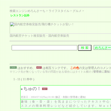
検索エンジンめろんさーち
>
ライフスタイル
>
グルメ
>
レストラン以外
国内航空チケット格安販売・国内航空券販売
はおすすめ、
は相互リンクです。
この色
の文は管理人のコメン
※リンク先が無くなっている等の問題がある場合にはタイトル横の [
管理者に通知
1 - 11 ( 11 件中 )
ちゅの！
■
更新日：2004/07/15(Thu) 01:00 [
修正・削除
] [
管理者に通知
]
趣味（食・音・楽）を気ままにつづったテキスト中心
ススメの簡単料理レシピなど紹介しています。Ｍａｃ