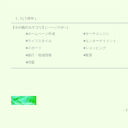
1 - 5 ( 5 件中 )
【その他のカテゴリ】
[
↑ページTOPへ
]
■
ホームページ作成
■
サーチエンジン
■
ライフスタイル
■
エンターテイメント
■
スポーツ
■
ショッピング
■
旅行・地域情報
■
教育
■
同盟
-
Y