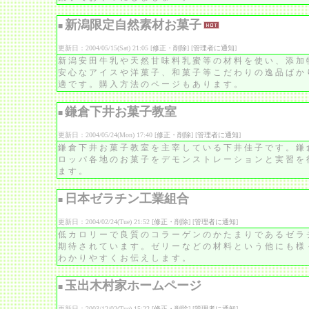
新潟限定自然素材お菓子
■
更新日：2004/05/15(Sat) 21:05 [
修正・削除
] [
管理者に通知
]
新潟安田牛乳や天然甘味料乳蜜等の材料を使い、添加
安心なアイスや洋菓子、和菓子等こだわりの逸品ばか
適です。購入方法のページもあります。
鎌倉下井お菓子教室
■
更新日：2004/05/24(Mon) 17:40 [
修正・削除
] [
管理者に通知
]
鎌倉下井お菓子教室を主宰している下井佳子です。鎌
ロッパ各地のお菓子をデモンストレーションと実習を
ます。
日本ゼラチン工業組合
■
更新日：2004/02/24(Tue) 21:52 [
修正・削除
] [
管理者に通知
]
低カロリーで良質のコラーゲンのかたまりであるゼラ
期待されています。ゼリーなどの材料という他にも様
わかりやすくお伝えします。
玉出木村家ホームページ
■
更新日：2003/12/02(Tue) 15:22 [
修正・削除
] [
管理者に通知
]