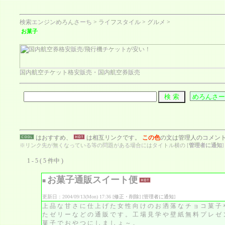
検索エンジンめろんさーち
>
ライフスタイル
>
グルメ
>
お菓子
国内航空チケット格安販売・国内航空券販売
はおすすめ、
は相互リンクです。
この色
の文は管理人のコメン
※リンク先が無くなっている等の問題がある場合にはタイトル横の [
管理者に通知
1 - 5 ( 5 件中 )
お菓子通販スイート便
■
更新日：2004/09/13(Mon) 17:36 [
修正・削除
] [
管理者に通知
]
上品な甘さに仕上げた女性向けのお洒落なチョコ菓子
たゼリーなどの通販です。工場見学や壁紙無料プレゼ
菓子でおやつにしましょ～。