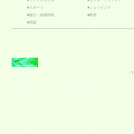
■
ライフスタイル
■
エンターテイメント
■
スポーツ
■
ショッピング
■
旅行・地域情報
■
教育
■
同盟
-
Y