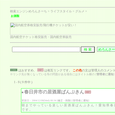
検索エンジンめろんさーち
>
ライフスタイル
>
グルメ
>
お酒類
国内航空チケット格安販売・国内航空券販売
はおすすめ、
は相互リンクです。
この色
の文は管理人のコメン
※リンク先が無くなっている等の問題がある場合にはタイトル横の [
管理者に通知
1 - 9 ( 9 件中 )
春日井市の居酒屋ぱんぷきん
■
更新日：2004/12/08(Wed) 00:34 [
修正・削除
] [
管理者に通知
]
朝までやっている楽しい居酒屋ぱんぷきん！愛知県春
です。