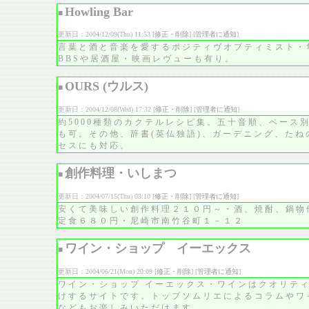
Howling Bar
■
更新日：2004/12/09(Thu) 11:53 [
修正・削除
] [
管理者に通知
]
言葉と酒と音楽を愛するポジティヴオプティミスト・
BBSや居酒屋・映画レヴューも有り。
OURS (ウルス)
■
更新日：2004/12/08(Wed) 17:32 [
修正・削除
] [
管理者に通知
]
約5000種類のカクテルレシピ集。五十音順、ベース
も可。その他、辞書(英仏独語)、ガーデニング、た
セスにも対応。
創作料理・いしまつ
■
更新日：2004/07/15(Thu) 03:10 [
修正・削除
] [
管理者に通知
]
安くて美味しい創作料理２１０円～・酒、焼酎、鍋物
定食６８０円・尼崎市南竹谷町１－１２
ワイン・ショップ イーエックス
■
更新日：2004/06/21(Mon) 20:09 [
修正・削除
] [
管理者に通知
]
ワイン・ショップ イーエックス・ワインはクオリテ
けするサイトです。トップソムリエによるコラムやワ
などもお楽しみいただけます。