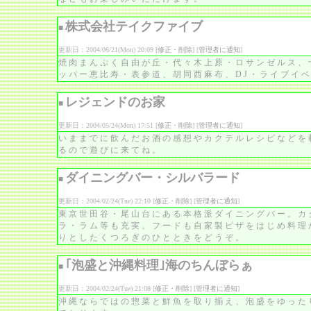
株式会社テイクファイブ
■
更新日：2004/06/21(Mon) 20:09 [
修正・削除
] [
管理者に通知
]
焼肉まんぷく自由が丘・代々木上原・ロサンゼルス、
ッパー恵比寿・表参道、胡同西麻布、DJ・ライブイ
レジェンドのお家
■
更新日：2004/05/24(Mon) 17:51 [
修正・削除
] [
管理者に通知
]
いままでに飲んだお酒の感想やカクテルレシピなどを
るので遊びに来てね。
ダイニングバー・シルバラード
■
更新日：2004/02/24(Tue) 22:10 [
修正・削除
] [
管理者に通知
]
東京世田谷・尾山台にある本格派ダイニングバー。カ
ラ・ラム等も充実。フードも自家製ピザをはじめ料理
りとしたくつろぎのひとときをどうぞ。
｢泡盛と沖縄料理｣海のちんぼらぁ
■
更新日：2004/02/24(Tue) 21:08 [
修正・削除
] [
管理者に通知
]
沖縄ならではの惣菜と鮮魚を取り揃え、泡盛をゆった