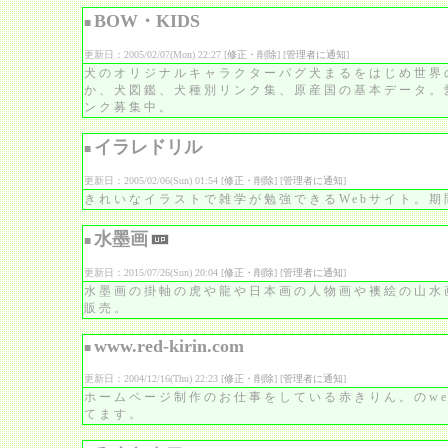
BOW・KIDS
■
更新日：2005/02/07(Mon) 22:27 [
修正・削除
] [
管理者に通知
]
犬のオリジナルキャラクターパグ犬まるをはじめ世界
か、犬図鑑、犬種別リンク集、原産国の基本データ。
ンク募集中。
イラレドリル
■
更新日：2005/02/06(Sun) 01:54 [
修正・削除
] [
管理者に通知
]
きれいなイラストで雑学が勉強できるWebサイト。期
水墨画
■
更新日：2015/07/26(Sun) 20:04 [
修正・削除
] [
管理者に通知
]
水墨画の掛軸の虎や龍や日本画の人物画や襖絵の山水
販売。
www.red-kirin.com
■
更新日：2004/12/16(Thu) 22:23 [
修正・削除
] [
管理者に通知
]
ホームページ制作のお仕事をしている赤きりん。のwe
てます。