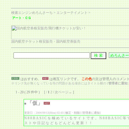
検索エンジンめろんさーち
>
エンターテイメント
>
アート・ＣＧ
国内航空チケット格安販売・国内航空券販売
はおすすめ、
は相互リンクです。
この色
の文は管理人のコメン
※リンク先が無くなっている等の問題がある場合にはタイトル横の [
管理者に通知
1 - 20 ( 29 件中 ) [ /
1
2
/
次ページ→
]
「仮」
■
更新日：2004/09/13(Mon) 02:03 [
修正・削除
] [
管理者に通知
]
N88BASICを極めているサイトです。N88BASI
ストや日記などもどんどん更新！！