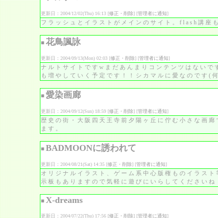
更新日：2004/12/02(Thu) 16:13 [
修正・削除
] [
管理者に通知
]
フラッシュとイラストがメインのサイト。flash講座
花鳥諷詠
■
更新日：2004/09/13(Mon) 02:03 [
修正・削除
] [
管理者に通知
]
ナルトサイトですwまだあんまりコンテンツはないで
も増やしていく予定です！！シカマルに愛なのです(
愛染画廊
■
更新日：2004/09/12(Sun) 18:59 [
修正・削除
] [
管理者に通知
]
歴史の街・大阪四天王寺前夕陽ヶ丘に佇む小さな画廊
ます。
BADMOONに誘われて
■
更新日：2004/08/21(Sat) 14:35 [
修正・削除
] [
管理者に通知
]
オリジナルイラスト、ゲーム系中心版権ものイラスト
示板もありますので気軽に遊びにいらしてくださいね
X-dreams
■
更新日：2004/07/22(Thu) 17:56 [
修正・削除
] [
管理者に通知
]