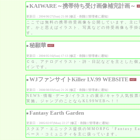
KAIWARE～携帯待ち受け画像補完計画～
■
更新日：2004/06/27(Sun) 21:08 [
修正・削除
] [
管理者に通知
]
ここでは無料の携帯待受画像を公開しています。主に
す。かと思えばイラスト、写真などの待受画像も手掛
す。
秘願華
■
更新日：2004/05/16(Sun) 17:13 [
修正・削除
] [
管理者に通知
]
ＣＧ、アナログイラスト・詩・日記などを主とした個
インです。
WJファンサイトKiller LV.99 WEBSITE
■
更新日：2008/08/03(Sun) 21:26 [
修正・削除
] [
管理者に通知
]
NEWS･情報･データ/イラストの展示/キャラ人気投票
実施。ジャンプのことならKL99WEBへ！！
Fantasy Earth Garden
■
更新日：2005/02/07(Mon) 22:27 [
修正・削除
] [
管理者に通知
]
スクエア・エニックス提供のMMORPG「Fantasy 
ベース・コミュニティを主に扱っています。