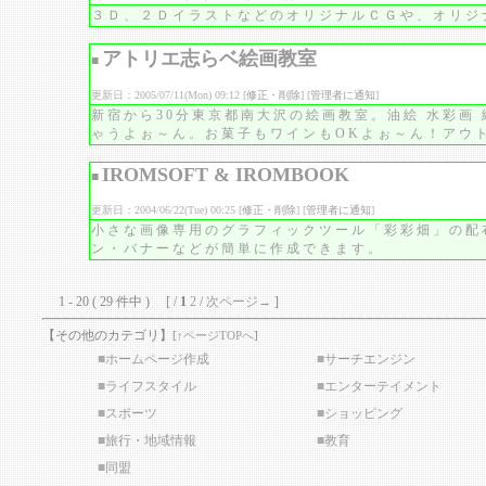
３Ｄ、２ＤイラストなどのオリジナルＣＧや、オリジ
アトリエ志らベ絵画教室
■
更新日：2005/07/11(Mon) 09:12 [
修正・削除
] [
管理者に通知
]
新宿から30分東京都南大沢の絵画教室。油絵 水彩画
ゃうよぉ～ん。お菓子もワインもOKよぉ～ん！アウ
IROMSOFT & IROMBOOK
■
更新日：2004/06/22(Tue) 00:25 [
修正・削除
] [
管理者に通知
]
小さな画像専用のグラフィックツール「彩彩畑」の配
ン・バナーなどが簡単に作成できます。
1 - 20 ( 29 件中 ) [ /
1
2
/
次ページ→
]
【その他のカテゴリ】
[
↑ページTOPへ
]
■
ホームページ作成
■
サーチエンジン
■
ライフスタイル
■
エンターテイメント
■
スポーツ
■
ショッピング
■
旅行・地域情報
■
教育
■
同盟