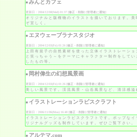
みんとカフェ
■
更新日：2004/12/08(Wed) 01:37 [
修正・削除
] [
管理者に通知
]
オリジナルと版権物のイラストを描いております。美
ぞ宜しく。
エヌウェーブラナスタジオ
■
更新日：2004/12/03(Fri) 01:26 [
修正・削除
] [
管理者に通知
]
上田有規子の自然素材を使った立体イラストレーショ
と笑っちゃう～をテーマにキャラクター制作をしてい
したもの等。
岡村偉生の幻想風景画
■
更新日：2004/12/03(Fri) 01:26 [
修正・削除
] [
管理者に通知
]
美しい風景です。渓流風景・山岳風景など、清涼感溢
イラストレーションラピスクラフト
■
更新日：2006/11/06(Mon) 16:48 [
修正・削除
] [
管理者に通知
]
イラストレーションラピスクラフトです。ポップなイ
リジナルグッズも制作しています。ぜひご覧下さい。
アルテマ.com
■