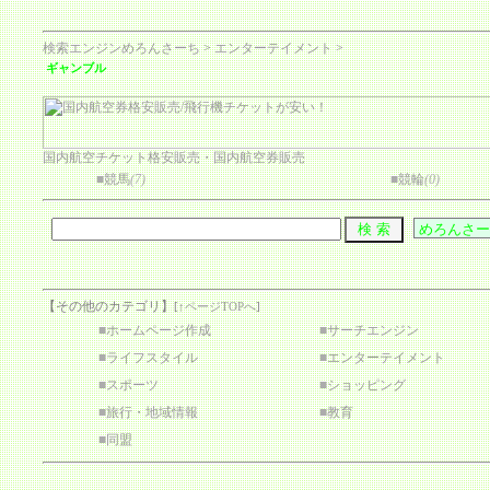
検索エンジンめろんさーち
>
エンターテイメント
>
ギャンブル
国内航空チケット格安販売・国内航空券販売
■
競馬
(7)
■
競輪
(0)
【その他のカテゴリ】
[
↑ページTOPへ
]
■
ホームページ作成
■
サーチエンジン
■
ライフスタイル
■
エンターテイメント
■
スポーツ
■
ショッピング
■
旅行・地域情報
■
教育
■
同盟