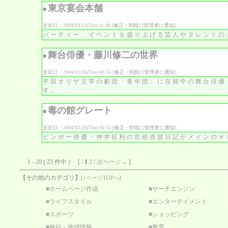
東京宴会本舗
■
更新日：2004/04/13(Tue) 01:08 [
修正・削除
] [
管理者に通知
]
パーティー、イベントを盛り上げる芸人やタレントの
舞台俳優・藤川修二の世界
■
更新日：2004/02/26(Thu) 00:55 [
修正・削除
] [
管理者に通知
]
平田オリザ主宰の劇団「青年団」に在籍中の舞台俳優
す。
毒の館グレート
■
更新日：2004/02/26(Thu) 00:55 [
修正・削除
] [
管理者に通知
]
ビンボー俳優・仲井征利の壮絶赤貧日記がメインのＨＰ
1 - 20 ( 23 件中 ) [ /
1
2
/
次ページ→
]
【その他のカテゴリ】
[
↑ページTOPへ
]
■
ホームページ作成
■
サーチエンジン
■
ライフスタイル
■
エンターテイメント
■
スポーツ
■
ショッピング
■
旅行・地域情報
■
教育