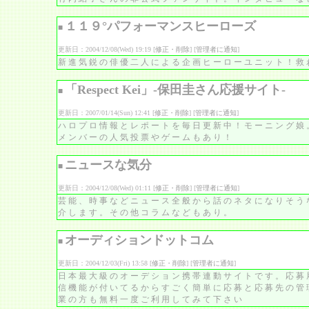
１１９°パフォーマンスヒーローズ
■
更新日：2004/12/08(Wed) 19:19 [
修正・削除
] [
管理者に通知
]
新進気鋭の俳優二人による企画ヒーローユニット！救
「Respect Kei」-保田圭さん応援サイト-
■
更新日：2007/01/14(Sun) 12:41 [
修正・削除
] [
管理者に通知
]
ハロプロ情報とレポートを毎日更新中！モーニング娘
メンバーの人気投票やゲームもあり！
ニュースな気分
■
更新日：2004/12/08(Wed) 01:11 [
修正・削除
] [
管理者に通知
]
芸能、時事などニュース全般から話のネタになりそう
介します。その他コラムなどもあり。
オーディションドットコム
■
更新日：2004/12/03(Fri) 13:58 [
修正・削除
] [
管理者に通知
]
日本最大級のオーデション携帯連動サイトです。応募
信機能が付いてるからすごく簡単に応募と応募先の管
業の方も無料一度ご利用してみて下さい