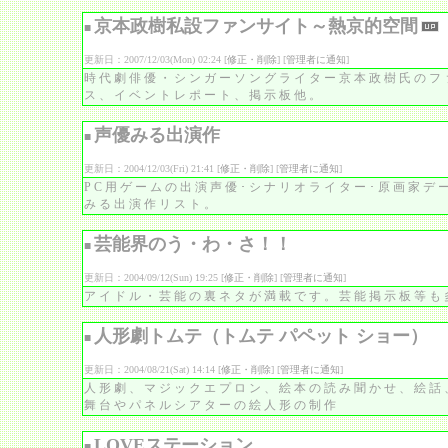
京本政樹私設ファンサイト～熱京的空間
■
更新日：2007/12/03(Mon) 02:24 [
修正・削除
] [
管理者に通知
]
時代劇俳優・シンガーソングライター京本政樹氏のフ
ス、イベントレポート、掲示板他。
声優みる出演作
■
更新日：2004/12/03(Fri) 21:41 [
修正・削除
] [
管理者に通知
]
PC用ゲームの出演声優･シナリオライター･原画家デ
みる出演作リスト。
芸能界のう・わ・さ！！
■
更新日：2004/09/12(Sun) 19:25 [
修正・削除
] [
管理者に通知
]
アイドル・芸能の裏ネタが満載です。芸能掲示板等も
人形劇トムテ（トムテ パペット ショー）
■
更新日：2004/08/21(Sat) 14:14 [
修正・削除
] [
管理者に通知
]
人形劇、マジックエプロン、絵本の読み聞かせ、絵話
舞台やパネルシアターの絵人形の制作
LOVEステーション
■