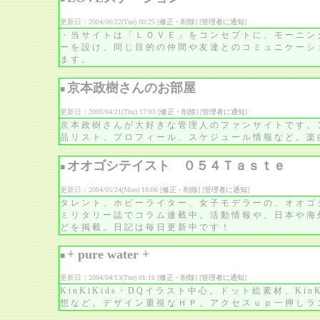
更新日：2004/06/22(Tue) 00:25 [
修正・削除
] [
管理者に通知
]
・当サイトは「ＬＯＶＥ」をコンセプトに、モーニン
ーを設け、同じ目的の仲間や友達とのコミュニケーシ
ます。
京本政樹さんのお部屋
■
更新日：2005/04/21(Thu) 17:03 [
修正・削除
] [
管理者に通知
]
京本政樹さんが大好きな管理人のファンサイトです。
品リスト、プロフィール、スケジュール情報など。楽曲
オオゴシテイスト ０５４Ｔａｓｔｅ
■
更新日：2004/05/24(Mon) 18:06 [
修正・削除
] [
管理者に通知
]
タレント、ホビーライター、女子モデラーの、オオゴ
ミリタリー誌でコラム連載中。活動情報や、日本や海
どを掲載。日記は毎日更新中です！
+ pure water +
■
更新日：2004/04/13(Tue) 01:16 [
修正・削除
] [
管理者に通知
]
KinKiKids・DQイラスト中心。ドット絵素材、Ki
想など。デザイン重視なＨＰ。アクセスｕｐ一押しラ