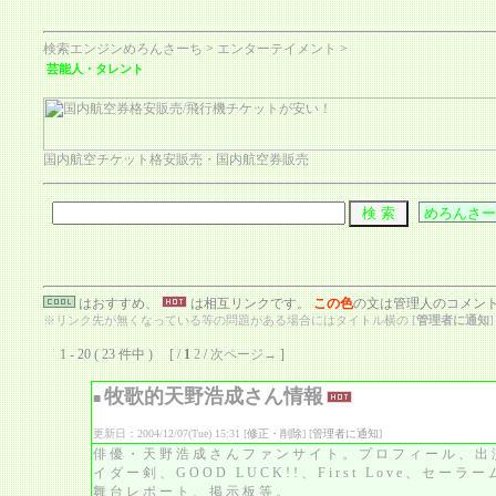
検索エンジンめろんさーち
>
エンターテイメント
>
芸能人・タレント
国内航空チケット格安販売・国内航空券販売
はおすすめ、
は相互リンクです。
この色
の文は管理人のコメン
※リンク先が無くなっている等の問題がある場合にはタイトル横の [
管理者に通知
1 - 20 ( 23 件中 ) [ /
1
2
/
次ページ→
]
牧歌的天野浩成さん情報
■
更新日：2004/12/07(Tue) 15:31 [
修正・削除
] [
管理者に通知
]
俳優・天野浩成さんファンサイト。プロフィール、出
イダー剣、GOOD LUCK!!、First Love、セ
舞台レポート、掲示板等。