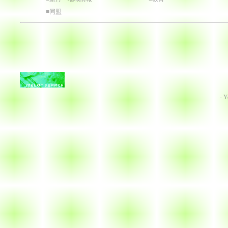
■
同盟
-
Y