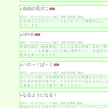
自由の毛ガニ
■
更新日：2004/12/07(Tue) 15:31 [
修正・削除
] [
管理者に通知
]
人生楽ならそれでいいじゃないかという旗標のもと、
しています。
SPUR
■
更新日：2004/06/22(Tue) 02:11 [
修正・削除
] [
管理者に通知
]
帝国千戦記（陶青樺役）などに出演の声優、石井一貴
ｏｏｔ』）を応援している個人運営サイト。出演作リ
想等を置いております。
ハロ～！ぱ～く
■
更新日：2004/10/12(Tue) 15:09 [
修正・削除
] [
管理者に通知
]
モーニング娘。や松浦亜弥さんなどが所属するハロー
のための交流の場です。ハロプロファンはもちろん、
も歓迎しますので遊びに来てください。
なるようになる！
■
更新日：2005/04/09(Sat) 15:54 [
修正・削除
] [
管理者に通知
]
竹内結子さんの非公式ファンサイト。インタビューな