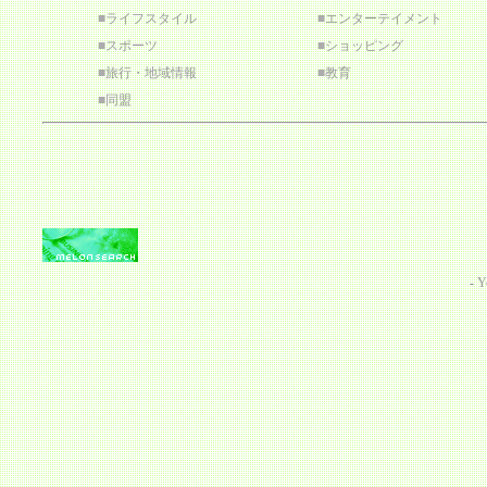
■
ライフスタイル
■
エンターテイメント
■
スポーツ
■
ショッピング
■
旅行・地域情報
■
教育
■
同盟
-
Y