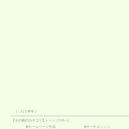
1 - 3 ( 3 件中 )
【その他のカテゴリ】
[
↑ページTOPへ
]
■
ホームページ作成
■
サーチエンジン