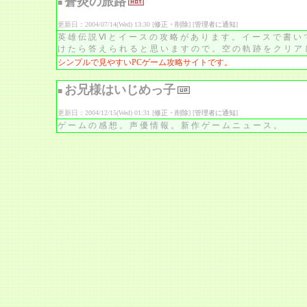
蒼炎の旅路
■
更新日：2004/07/14(Wed) 13:30 [
修正・削除
] [
管理者に通知
]
英雄伝説Ⅵとイースの攻略があります。イースで書い
けたら答えられると思いますので。空の軌跡をクリア
シンプルで見やすいPCゲーム攻略サイトです。
お兄様はいじめっ子
■
更新日：2004/12/15(Wed) 01:31 [
修正・削除
] [
管理者に通知
]
ゲームの感想。声優情報。新作ゲームニュース。