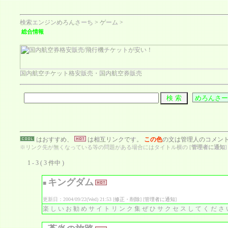
検索エンジンめろんさーち
>
ゲーム
>
総合情報
国内航空チケット格安販売・国内航空券販売
はおすすめ、
は相互リンクです。
この色
の文は管理人のコメン
※リンク先が無くなっている等の問題がある場合にはタイトル横の [
管理者に通知
1 - 3 ( 3 件中 )
キングダム
■
更新日：2004/09/22(Wed) 21:53 [
修正・削除
] [
管理者に通知
]
楽しいお勧めサイトリンク集ぜひサクセスしてくださ