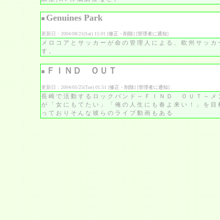
Genuines Park
■
更新日：2004/08/21(Sat) 15:01 [
修正・削除
] [
管理者に通知
]
メロコアとサッカーが命の管理人による、欧州サッカ
す。
ＦＩＮＤ ＯＵＴ
■
更新日：2004/05/25(Tue) 01:51 [
修正・削除
] [
管理者に通知
]
長崎で活動するロックバンド～ＦＩＮＤ ＯＵＴ～メ
が「女にもてたい」「俺の人生にも春よ来い！」を目
っておりそんな彼らのライブ動画もある