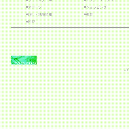
■
ライフスタイル
■
エンターテイメント
■
スポーツ
■
ショッピング
■
旅行・地域情報
■
教育
■
同盟
-
Y