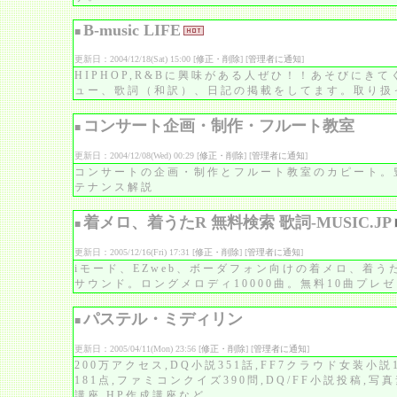
B-music LIFE
■
更新日：2004/12/18(Sat) 15:00 [
修正・削除
] [
管理者に通知
]
HIPHOP,R&Bに興味がある人ぜひ！！あそびにき
ュー、歌詞（和訳）、日記の掲載をしてます。取り扱
コンサート企画・制作・フルート教室
■
更新日：2004/12/08(Wed) 00:29 [
修正・削除
] [
管理者に通知
]
コンサートの企画・制作とフルート教室のカピート。
テナンス解説
着メロ、着うたR 無料検索 歌詞-MUSIC.JP
■
更新日：2005/12/16(Fri) 17:31 [
修正・削除
] [
管理者に通知
]
iモード、EZweb、ボーダフォン向けの着メロ、着
サウンド。ロングメロディ10000曲。無料10曲プレ
パステル・ミディリン
■
更新日：2005/04/11(Mon) 23:56 [
修正・削除
] [
管理者に通知
]
200万アクセス,DQ小説351話,FF7クラウド女装小説1
181点,ファミコンクイズ390問,DQ/FF小説投稿,写
講座,HP作成講座など。