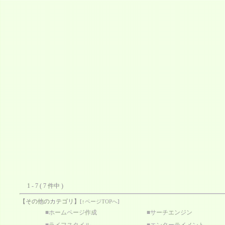
1 - 7 ( 7 件中 )
【その他のカテゴリ】
[
↑ページTOPへ
]
■
ホームページ作成
■
サーチエンジン