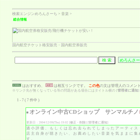
検索エンジンめろんさーち
>
音楽
>
総合情報
国内航空チケット格安販売・国内航空券販売
はおすすめ、
は相互リンクです。
この色
の文は管理人のコメン
※リンク先が無くなっている等の問題がある場合にはタイトル横の [
管理者に通知
1 - 7 ( 7 件中 )
オンライン中古CDショップ サンマルチノ
■
更新日：2004/12/09(Thu) 19:02 [
修正・削除
] [
管理者に通知
]
過小評価、もしくは忘れ去られてしまったアーティス
店主自身が聴きたい、お薦めしたい音楽を気ままに集
す。