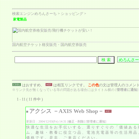
検索エンジンめろんさーち
>
ショッピング
>
家電製品
国内航空チケット格安販売・国内航空券販売
はおすすめ、
は相互リンクです。
この色
の文は管理人のコメン
※リンク先が無くなっている等の問題がある場合にはタイトル横の [
管理者に通知
1 - 11 ( 11 件中 )
アクシス －AXIS Web Shop－
■
更新日：2004/12/03(Fri) 14:31 [
修正・削除
] [
管理者に通知
]
快適な生活をお手伝いする、選りすぐりの「価値ある
ム、趣味・教養に役立つ品、電池充電器等の生活用品
価格です。是非、ご来店ください。