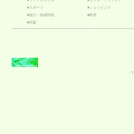
■
ライフスタイル
■
エンターテイメント
■
スポーツ
■
ショッピング
■
旅行・地域情報
■
教育
■
同盟
-
Y