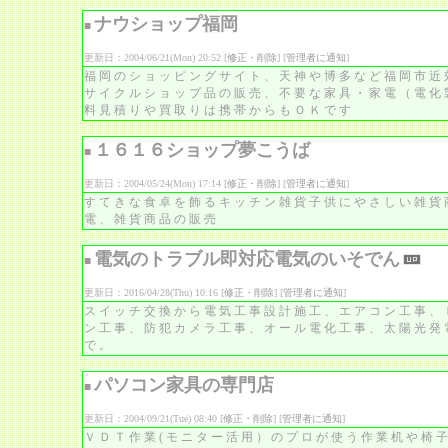
ナウショップ福岡
■
更新日：2004/06/21(Mon) 20:52 [
修正・削除
] [
管理者に通知
]
福岡のショッピングサイト、天神や博多など福岡市近
サイクルショップ品の販売、不要な家具・家電（電化
料見積りや買取りは携帯からもＯＫです
１６１６ショップ夢こうば
■
更新日：2004/05/24(Mon) 17:14 [
修正・削除
] [
管理者に通知
]
すてきな食卓を飾るキッチン雑貨子供にやさしい雑貨
電、雑貨商品の販売
電気のトラブル即対応電気のいそでん
■
更新日：2016/04/28(Thu) 10:16 [
修正・削除
] [
管理者に通知
]
スイッチ交換から電気工事設計施工、エアコン工事、
ン工事、防犯カメラ工事、オール電化工事、太陽光発
で。
パソコン家具の専門店
■
更新日：2004/09/21(Tue) 08:40 [
修正・削除
] [
管理者に通知
]
ＶＤＴ作業(モニター活用）のプロが使う作業机や椅