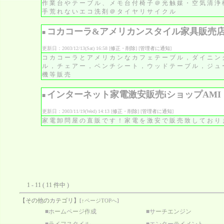
作業台やテーブル、メモ台付椅子＠光触媒・空気清浄
手荒れないエコ洗剤＠タイヤリサイクル
コカコーラ&アメリカンスタイル家具販売
■
更新日：2003/12/13(Sat) 16:58 [
修正・削除
] [
管理者に通知
]
コカコーラとアメリカンなカフェテーブル，ダイニン
ル，チェアー，ベンチシート，ウッドテーブル，ジュ
機等販売
インターネット家電激安販売iショップAMI
■
更新日：2003/11/19(Wed) 14:13 [
修正・削除
] [
管理者に通知
]
家電卸問屋の直販です！家電を激安で販売致しており
1 - 11 ( 11 件中 )
【その他のカテゴリ】
[
↑ページTOPへ
]
■
ホームページ作成
■
サーチエンジン