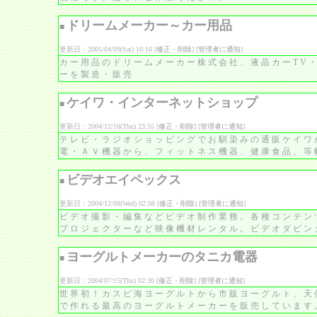
ドリームメーカー～カー用品
■
更新日：2005/04/09(Sat) 16:16 [
修正・削除
] [
管理者に通知
]
カー用品のドリームメーカー株式会社、液晶カーTV・
ーを製造・販売
ケイワ・インターネットショップ
■
更新日：2004/12/16(Thu) 23:55 [
修正・削除
] [
管理者に通知
]
テレビ・ラジオショッピングでお馴染みの通販ケイワ
電・ＡＶ機器から、フィットネス機器、健康食品、等
ビデオエイペックス
■
更新日：2004/12/08(Wed) 02:08 [
修正・削除
] [
管理者に通知
]
ビデオ撮影・編集などビデオ制作業務。各種コンテン
プロジェクターなど映像機材レンタル。ビデオダビン
ヨーグルトメーカーのタニカ電器
■
更新日：2004/07/15(Thu) 02:30 [
修正・削除
] [
管理者に通知
]
世界初！カスピ海ヨーグルトから市販ヨーグルト、天
で作れる最高のヨーグルトメーカーを販売しています