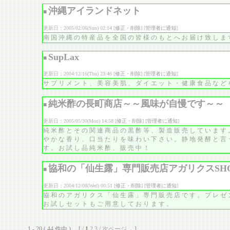
沖縄アイランドネット
■
更新日：2005/02/06(Sun) 02:14 [
修正・削除
] [
管理者に通知
]
南国沖縄の特産品を全国の皆様のもとへお届け致しま
SupLax
■
更新日：2004/12/16(Thu) 23:46 [
修正・削除
] [
管理者に通知
]
サプリメント、美容美肌、ダイエット・健康食品など
純米酢の長町商店～～風味が自慢です～～
■
更新日：2005/05/30(Mon) 14:58 [
修正・削除
] [
管理者に通知
]
純米酢とその関連商品の黒酢等、製造販売しています
やかな香り、口当たりを味わい下さい。静地発酵と言
す。お試し品純米酢、販売中！
協和の「仙生露」専門販売店アガリクスSH
■
更新日：2004/12/08(Wed) 00:51 [
修正・削除
] [
管理者に通知
]
協和のアガリクス「仙生露」専門販売店です。プレゼ
お試しセットもご用意しております。
1 - 20 ( 44 件中 ) [ /
1
2
3
/
次ページ→
]