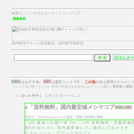
検索エンジンめろんさーち
>
ショッピング
>
健康食品
国内航空チケット格安販売・国内航空券販売
はおすすめ、
は相互リンクです。
この色
の文は管理人のコメン
※リンク先が無くなっている等の問題がある場合にはタイトル横の [
管理者に通知
1 - 20 ( 44 件中 ) [ /
1
2
3
/
次ページ→
]
「送料無料」国内最安値メシマコブ
■
更新日：2005/03/13(Sun) 16:34 [
修正・削除
] [
管理者に通知
]
..oO 健康への第一歩 Oo....oO 送料無料・手数料
MESIMA-Ex」国内最安値にてご提供しておりま
｜クレジット・デビットカード)