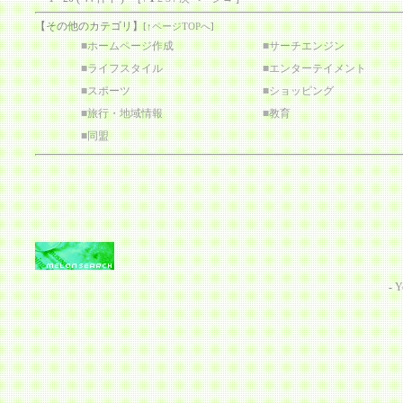
【その他のカテゴリ】
[
↑ページTOPへ
]
■
ホームページ作成
■
サーチエンジン
■
ライフスタイル
■
エンターテイメント
■
スポーツ
■
ショッピング
■
旅行・地域情報
■
教育
■
同盟
-
Y