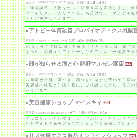
更新日：2004/06/22(Tue) 00:39 [
修正・削除
] [
管理者に通知
]
『静電誘導』技術を使って健康長寿を応援します。健
プロポリス、アガリクス等、高品質でリーズナブルな
トもご用意しています。
アトピー体質改善プロバイオティクス乳酸
■
更新日：2007/01/31(Wed) 17:59 [
修正・削除
] [
管理者に通知
]
90％が生きて腸に届く乳酸菌「ナリネ菌」は、腸内
を高め、花粉症・アトピーなどのアレルギー体質改善
顔が知らせる病と心 龍野マルゼン薬店
■
更新日：2007/07/03(Tue) 00:59 [
修正・削除
] [
管理者に通知
]
八面蒙色診断に基づき、顔つきの微妙な変化から病の
実店舗の経験と知識を基に、ご相談しながら、貴方の
っています。
美容健康ショップ マイスキィ
■
更新日：2004/05/24(Mon) 20:04 [
修正・削除
] [
管理者に通知
]
グルコサミンと鮫軟骨、ローヤルゼリーとアガリクス
びを与える内面美容食品プルルなどを販売しています
サメ軟骨エキス食品オンラインショップ
■