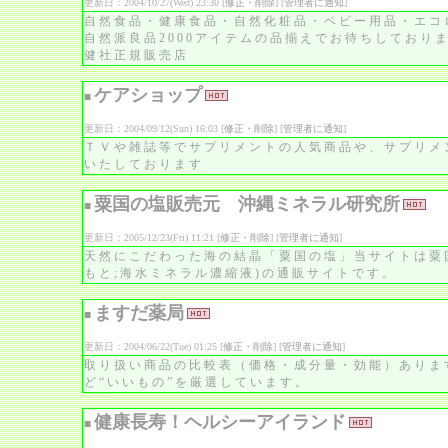
更新日：2004/10/27(Wed) 23:30 [
修正・削除
] [
管理者に通知
]
自然食品・健康食品・自然化粧品・ベビー用品・エコ
自然派良品2000アイテムの品揃えでお待ちしており
健社正規販売店
ケアショップ
■
更新日：2004/09/12(Sun) 16:03 [
修正・削除
] [
管理者に通知
]
ＴＶや雑誌等でサプリメントの人気商品や、サプリメ
いたしております
粟国の塩販売元 沖縄ミネラル研究所
■
更新日：2005/12/23(Fri) 11:21 [
修正・削除
] [
管理者に通知
]
天然にこだわった海の結晶「粟国の塩」当サイトは粟
もと;海水ミネラル濃縮液)の通販サイトです。
ますだ薬局
■
更新日：2004/06/22(Tue) 01:25 [
修正・削除
] [
管理者に通知
]
取り扱い商品の比較表（価格・成分量・効能）ありま
ど“いいもの”を厳選しています。
健康長寿！ヘルシーアイランド
■