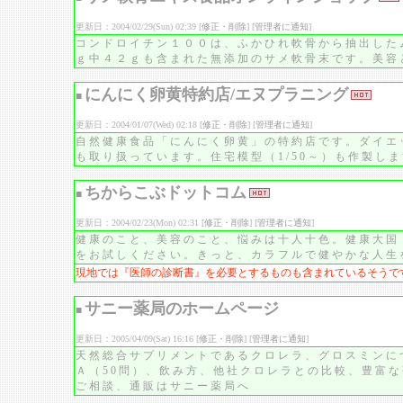
更新日：2004/02/29(Sun) 02:39 [
修正・削除
] [
管理者に通知
]
コンドロイチン１００は、ふかひれ軟骨から抽出した
ｇ中４２ｇも含まれた無添加のサメ軟骨末です。美容
にんにく卵黄特約店/エヌプラニング
■
更新日：2004/01/07(Wed) 02:18 [
修正・削除
] [
管理者に通知
]
自然健康食品「にんにく卵黄」の特約店です。ダイエ
も取り扱っています。住宅模型（1/50～）も作製し
ちからこぶドットコム
■
更新日：2004/02/23(Mon) 02:31 [
修正・削除
] [
管理者に通知
]
健康のこと、美容のこと、悩みは十人十色。健康大国
をお試しください。きっと、カラフルで健やかな人生
現地では『医師の診断書』を必要とするものも含まれているそうで
サニー薬局のホームページ
■
更新日：2005/04/09(Sat) 16:16 [
修正・削除
] [
管理者に通知
]
天然総合サプリメントであるクロレラ、グロスミンに
Ａ（50問）、飲み方、他社クロレラとの比較、豊富
ご相談、通販はサニー薬局へ