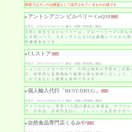
韓国ではガンの治療薬として認可されているものの様です。
アントシアニン ビルベリー CoQ10
■
更新日：2008/01/15(Tue) 11:42 [
修正・削除
] [
管理者に通知
]
北欧に原生するビルベリーは、ブルーベリーの5倍も
む天然ハーブ。コエンザイムＱ10は細胞レベルから
容健康食品です。
CLストア
■
更新日：2004/12/07(Tue) 15:31 [
修正・削除
] [
管理者に通知
]
ショッピングモールです。今回は病気の予防や二日酔
介。効率的な栄養補給で健康な体を維持しましょう。
これであなたも健康を維持できます。
個人輸入代行「BEST-DRUG」
■
更新日：2004/10/28(Thu) 01:31 [
修正・削除
] [
管理者に通知
]
アメリカから、世界11カ国の優れた医薬品、サプリ
で、日本語、日本円支払い、クレジットを完全サポー
自然食品専門店くるみや
■