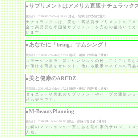
サプリメントはアメリカ直販ナチュラック
■
更新日：2004/06/22(Tue) 00:25 [
修正・削除
] [
管理者に通知
]
ナチュラックスは、安心・高品質サプリメントのアメ
全で高品質な米国製サプリメントを安心の後払いでカ
います。
あなたに「bring」サムシング！
■
更新日：2004/05/24(Mon) 17:40 [
修正・削除
] [
管理者に通知
]
コラーゲン原液・髪にいいシルクの粉、ごくごく飲む
い頂ける商品をセレクト。他にも酸素やネイルの商品
美と健康のAREDZ
■
更新日：2004/05/24(Mon) 17:28 [
修正・削除
] [
管理者に通知
]
ダイエットや美肌のサプリメントやハーブの通販ショ
品も好評です。
M-BeautyPlanning
■
更新日：2004/01/17(Sat) 02:05 [
修正・削除
] [
管理者に通知
]
札幌のマンションの一室にある隠れ家的サロン。エス
人気。