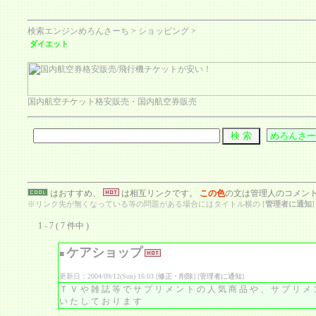
検索エンジンめろんさーち
>
ショッピング
>
ダイエット
国内航空チケット格安販売・国内航空券販売
はおすすめ、
は相互リンクです。
この色
の文は管理人のコメン
※リンク先が無くなっている等の問題がある場合にはタイトル横の [
管理者に通知
1 - 7 ( 7 件中 )
ケアショップ
■
更新日：2004/09/12(Sun) 16:03 [
修正・削除
] [
管理者に通知
]
ＴＶや雑誌等でサプリメントの人気商品や、サプリメ
いたしております