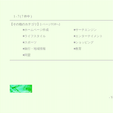
1 - 7 ( 7 件中 )
【その他のカテゴリ】
[
↑ページTOPへ
]
■
ホームページ作成
■
サーチエンジン
■
ライフスタイル
■
エンターテイメント
■
スポーツ
■
ショッピング
■
旅行・地域情報
■
教育
■
同盟
-
Y