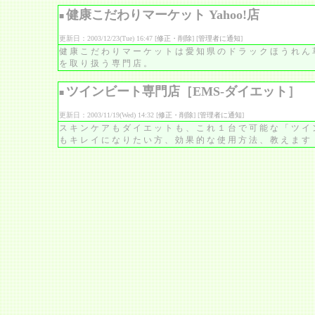
健康こだわりマーケット Yahoo!店
■
更新日：2003/12/23(Tue) 16:47 [
修正・削除
] [
管理者に通知
]
健康こだわりマーケットは愛知県のドラックほうれん
を取り扱う専門店。
ツインビート専門店［EMS-ダイエット］
■
更新日：2003/11/19(Wed) 14:32 [
修正・削除
] [
管理者に通知
]
スキンケアもダイエットも、これ１台で可能な「ツイ
もキレイになりたい方、効果的な使用方法、教えます