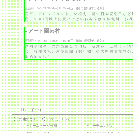
更新日：2004/08/30(Mon) 15:20 [
修正・削除
] [
管理者に通知
]
花束、アレンジメント、鉢植え。誕生日や記念日など
尚、5000円以上お買い上げのお客様は送料無料。お
アート園芸村
■
更新日：2004/10/11(Mon) 22:18 [
修正・削除
] [
管理者に通知
]
静岡県沼津市の大型園芸専門店。沼津市・三島市・清
会・各種お祝い用胡蝶蘭（贈り物）や大型観葉植物の
販始めました
1 - 11 ( 11 件中 )
【その他のカテゴリ】
[
↑ページTOPへ
]
■
ホームページ作成
■
サーチエンジン