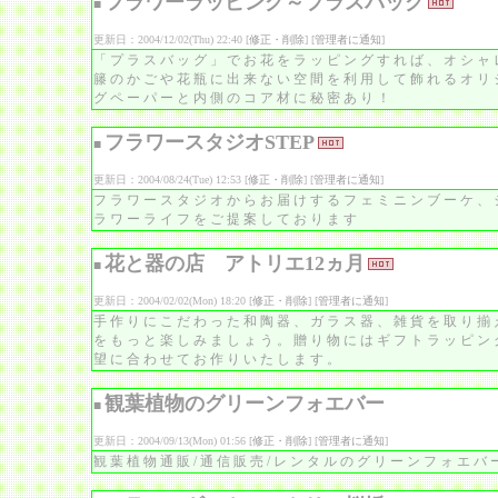
フラワーラッピング～プラスバッグ
■
更新日：2004/12/02(Thu) 22:40 [
修正・削除
] [
管理者に通知
]
「プラスバッグ」でお花をラッピングすれば、オシャ
籐のかごや花瓶に出来ない空間を利用して飾れるオリ
グペーパーと内側のコア材に秘密あり！
フラワースタジオSTEP
■
更新日：2004/08/24(Tue) 12:53 [
修正・削除
] [
管理者に通知
]
フラワースタジオからお届けするフェミニンブーケ、
ラワーライフをご提案しております
花と器の店 アトリエ12ヵ月
■
更新日：2004/02/02(Mon) 18:20 [
修正・削除
] [
管理者に通知
]
手作りにこだわった和陶器、ガラス器、雑貨を取り揃
をもっと楽しみましょう。贈り物にはギフトラッピン
望に合わせてお作りいたします。
観葉植物のグリーンフォエバー
■
更新日：2004/09/13(Mon) 01:56 [
修正・削除
] [
管理者に通知
]
観葉植物通販/通信販売/レンタルのグリーンフォエバ