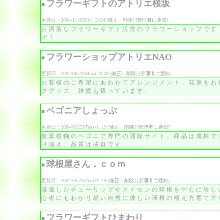
フラワーギフトのアトリエ桜坂
■
更新日：2004/11/05(Fri) 12:54 [
修正・削除
] [
管理者に通知
]
お洒落なフラワーギフト販売のフラワーショップです
ぞ！
フラワーショップアトリエNAO
■
更新日：2004/06/21(Mon) 20:09 [
修正・削除
] [
管理者に通知
]
お客様のご希望にあわせてアレンジメント、花束をお
ググッズ、雑貨も扱っています。
ベゴニアしょっぷ
■
更新日：2004/05/25(Tue) 01:19 [
修正・削除
] [
管理者に通知
]
観葉植物のベゴニア専門の通販サイト。商品は成株で
り揃え、品質は抜群です。
球根屋さん．ｃｏｍ
■
更新日：2004/05/25(Tue) 01:19 [
修正・削除
] [
管理者に通知
]
厳選したチューリップやスイセンの球根を中心に珍し
心者にもわかり易い自然に優しい球根の植え方育て方
フラワーギフトひまわり
■