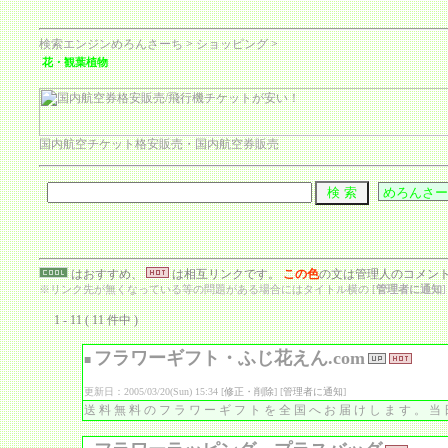
検索エンジンめろんさーち
>
ショッピング
>
花・観葉植物
国内航空チケット格安販売・国内航空券販売
はおすすめ、
は相互リンクです。
この色
の文は管理人のコメン
※リンク先が無くなっている等の問題がある場合にはタイトル横の [
管理者に通知
1 - 11 ( 11 件中 )
フラワーギフト・ふじ花えん.com
■
更新日：2005/03/20(Sun) 15:34 [
修正・削除
] [
管理者に通知
]
送料無料のフラワーギフトを全国へお届けします。当