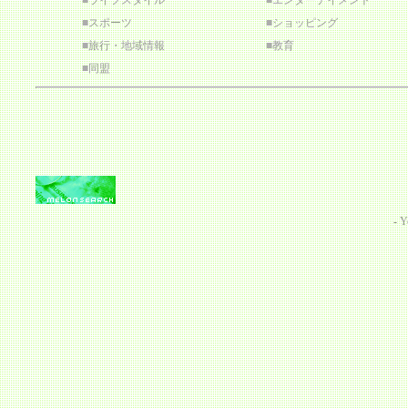
■
ライフスタイル
■
エンターテイメント
■
スポーツ
■
ショッピング
■
旅行・地域情報
■
教育
■
同盟
-
Y