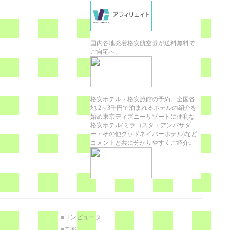
国内各地発着格安航空券が送料無料で
ご自宅へ。
格安ホテル・格安旅館の予約。全国各
地 2～3千円で泊まれるホテルの紹介を
始め東京ディズニーリゾートに便利な
格安ホテル(ミラコスタ・アンバサダ
ー・その他グッドネイバーホテル)など
コメントと共に分かりやすくご紹介。
■
コンピュータ