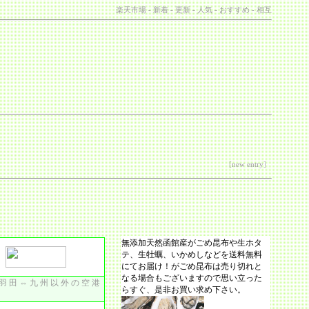
楽天市場
-
新着
-
更新
-
人気
-
おすすめ
-
相互
[
new entry
]
無添加天然函館産がごめ昆布や生ホタ
テ、生牡蠣、いかめしなどを送料無料
にてお届け！がごめ昆布は売り切れと
なる場合もございますので思い立った
r/ 羽田⇔九州以外の空港
らすぐ、是非お買い求め下さい。