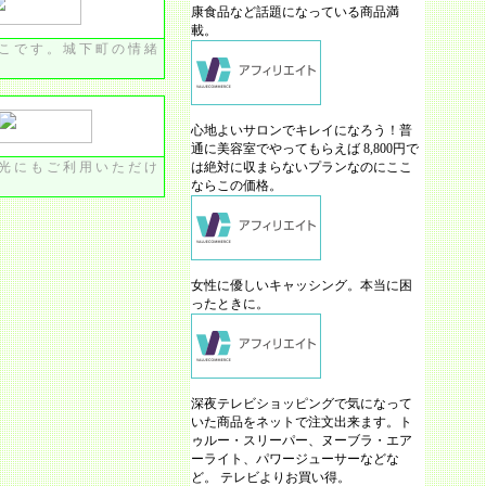
康食品など話題になっている商品満
載。
こです。城下町の情緒
心地よいサロンでキレイになろう！普
通に美容室でやってもらえば 8,800円で
光にもご利用いただけ
は絶対に収まらないプランなのにここ
ならこの価格。
女性に優しいキャッシング。本当に困
ったときに。
深夜テレビショッピングで気になって
いた商品をネットで注文出来ます。ト
ゥルー・スリーパー、ヌーブラ・エア
ーライト、パワージューサーなどな
ど。 テレビよりお買い得。