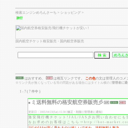
検索エンジンめろんさーち
>
ショッピング
>
旅行
国内航空チケット格安販売・国内航空券販売
はおすすめ、
は相互リンクです。
この色
の文は管理人のコメ
※リンク先が無くなっている等の問題がある場合にはタイトル横の [
管理者に通
1 - 7 ( 7 件中 )
ミ送料無料の格安航空券販売彡
■
更新日：2005/04/23(Sat) 15:38 [
修正・削除
] [
管理者に通知
]
激安飛行機チケット!JAL/JAS彡お問い合わせにも迅速に
をお求めのお客様はこちら⇒http://hot-market.c
JALやJASが安く乗れるのは嬉しいですね。送料無料も魅力。