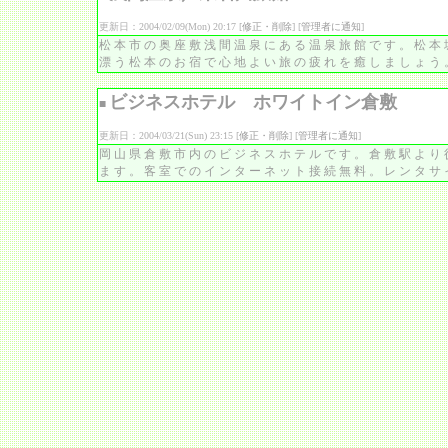
更新日：2004/02/09(Mon) 20:17 [
修正・削除
] [
管理者に通知
]
松本市の奥座敷浅間温泉にある温泉旅館です。松本
漂う松本のお宿で心地よい旅の疲れを癒しましょう
ビジネスホテル ホワイトイン倉敷
■
更新日：2004/03/21(Sun) 23:15 [
修正・削除
] [
管理者に通知
]
岡山県倉敷市内のビジネスホテルです。倉敷駅より
ます。客室でのインターネット接続無料。レンタサ