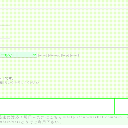
[
other
] [
sitemap
] [
help
] [
enter
]
ントです。
知
] リンクを押してください
対応！羽田⇔九州はこちら⇒http://hot-market.com/ai
om/air/var/どうぞご利用下さい。