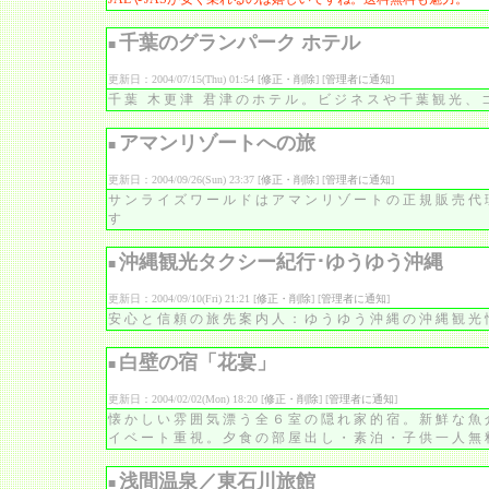
千葉のグランパーク ホテル
■
更新日：2004/07/15(Thu) 01:54 [
修正・削除
] [
管理者に通知
]
千葉 木更津 君津のホテル。ビジネスや千葉観光
アマンリゾートへの旅
■
更新日：2004/09/26(Sun) 23:37 [
修正・削除
] [
管理者に通知
]
サンライズワールドはアマンリゾートの正規販売代
す
沖縄観光タクシー紀行･ゆうゆう沖縄
■
更新日：2004/09/10(Fri) 21:21 [
修正・削除
] [
管理者に通知
]
安心と信頼の旅先案内人：ゆうゆう沖縄の沖縄観光
白壁の宿「花宴」
■
更新日：2004/02/02(Mon) 18:20 [
修正・削除
] [
管理者に通知
]
懐かしい雰囲気漂う全６室の隠れ家的宿。新鮮な魚
イベート重視。夕食の部屋出し・素泊・子供一人無
浅間温泉／東石川旅館
■