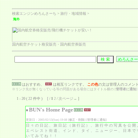
検索エンジンめろんさーち
>
旅行・地域情報
>
海外
国内航空チケット格安販売・国内航空券販売
はおすすめ、
は相互リンクです。
この色
の文は管理人のコメン
※リンク先が無くなっている等の問題がある場合にはタイトル横の [
管理者に通知
1 - 20 ( 22 件中 ) [ /
1
2
/
次ページ→
]
BUN's Home Page
■
更新日：2005/02/13(Sun) 19:08 [
修正・削除
] [
管理者に通知
]
日々の日記、旅日記（旅行記）、旅行中の写真を公開
エベレスト街道、インド、タイ、ニュージー、日本で
いてみてね！！