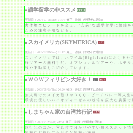
語学留学の非ススメ
■
更新日：2004/07/18(Sun) 01:54 [
修正・削除
] [
管理者に通知
]
実体験エピソードを交え、"安易"な語学留学に警鐘
ための注意事項なども。
スカイメリカ(SKYMERICA)
■
更新日：2005/02/06(Sun) 01:42 [
修正・削除
] [
管理者に通知
]
スカイメリカでは、ハワイ島(BigIsland)におけ
行ツアーの無料手配。オプショナルツアーや、ホテル
設や不動産もご紹介しています。
ＷＯＷフィリピン大好き！
■
更新日：2008/05/01(Thu) 20:20 [
修正・削除
] [
管理者に通知
]
無人島でのスイカ割りやＢＱＱ．ビーチバレー等人生
環境に優しいバイオディーゼルの栽培を広大な農園で
しまちゃん家の台湾旅行記
■
更新日：2004/04/24(Sat) 23:43 [
修正・削除
] [
管理者に通知
]
旅行記のほか、写真付で分かりやすい観光スポット情
情報など旅行に不可欠な情報が満載！