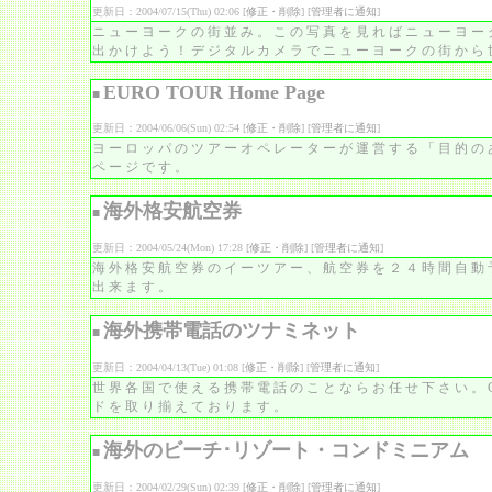
更新日：2004/07/15(Thu) 02:06 [
修正・削除
] [
管理者に通知
]
ニューヨークの街並み。この写真を見ればニューヨー
出かけよう！デジタルカメラでニューヨークの街から
EURO TOUR Home Page
■
更新日：2004/06/06(Sun) 02:54 [
修正・削除
] [
管理者に通知
]
ヨーロッパのツアーオペレーターが運営する「目的の
ページです。
海外格安航空券
■
更新日：2004/05/24(Mon) 17:28 [
修正・削除
] [
管理者に通知
]
海外格安航空券のイーツアー、航空券を２４時間自動
出来ます。
海外携帯電話のツナミネット
■
更新日：2004/04/13(Tue) 01:08 [
修正・削除
] [
管理者に通知
]
世界各国で使える携帯電話のことならお任せ下さい。G
ドを取り揃えております。
海外のビーチ･リゾート・コンドミニアム
■
更新日：2004/02/29(Sun) 02:39 [
修正・削除
] [
管理者に通知
]