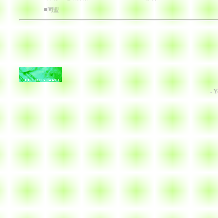
■
同盟
-
Y