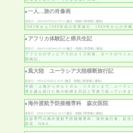
一人…旅の肖像画
■
更新日：2005/04/07(Thu) 16:12 [
修正・削除
] [
管理者に通知
]
1985年から1989年頃の世界旅行、1989年からの
アフリカ体験記と癌共生記
■
更新日：2004/12/08(Wed) 02:18 [
修正・削除
] [
管理者に通知
]
アフリカのザンビアでのエイズ対策、ガーナのウイル
闘病記。
風大陸 ユーラシア大陸横断旅行記
■
更新日：2004/12/03(Fri) 14:31 [
修正・削除
] [
管理者に通知
]
中国・上海からポルトガル・リスボンまで、ユーラシ
境を越え続けた旅の軌跡を日記と写真で追っていきま
海外渡航予防接種専科 森次医院
■
更新日：2004/12/02(Thu) 16:13 [
修正・削除
] [
管理者に通知
]
往診専門の海外渡航予防接種専科。海外旅行者、赴任
染症、Q&A。