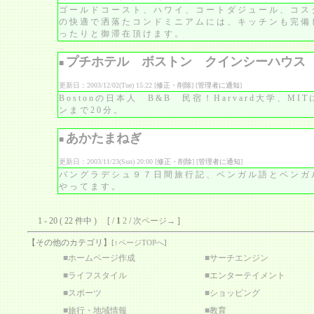
ゴールドコースト、ハワイ、コートダジュール、コス
の快適で洒落たコンドミニアムには、キッチンも完備
ったりと御滞在頂けます。
プチホテル ボストン クインシーハウス
■
更新日：2003/12/02(Tue) 15:22 [
修正・削除
] [
管理者に通知
]
Bostonの日本人 B&B 民宿！Harvard大学、M
ンまで20分。
あかたまねぎ
■
更新日：2003/11/23(Sun) 20:00 [
修正・削除
] [
管理者に通知
]
バングラデシュ９７日間旅行記、ベンガル語とベンガ
やってます。
1 - 20 ( 22 件中 ) [ /
1
2
/
次ページ→
]
【その他のカテゴリ】
[
↑ページTOPへ
]
■
ホームページ作成
■
サーチエンジン
■
ライフスタイル
■
エンターテイメント
■
スポーツ
■
ショッピング
■
旅行・地域情報
■
教育