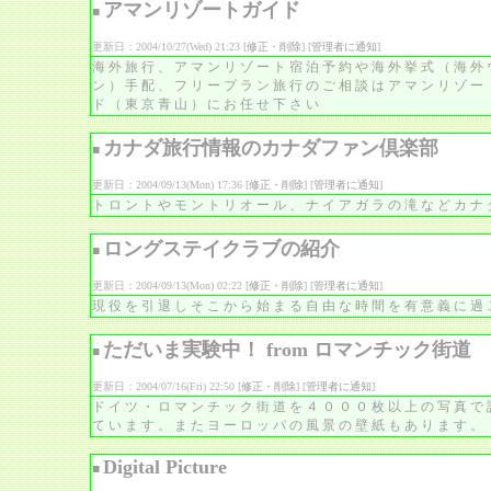
アマンリゾートガイド
■
更新日：2004/10/27(Wed) 21:23 [
修正・削除
] [
管理者に通知
]
海外旅行、アマンリゾート宿泊予約や海外挙式（海外
ン）手配、フリープラン旅行のご相談はアマンリゾー
ド（東京青山）にお任せ下さい
カナダ旅行情報のカナダファン倶楽部
■
更新日：2004/09/13(Mon) 17:36 [
修正・削除
] [
管理者に通知
]
トロントやモントリオール、ナイアガラの滝などカナ
ロングステイクラブの紹介
■
更新日：2004/09/13(Mon) 02:22 [
修正・削除
] [
管理者に通知
]
現役を引退しそこから始まる自由な時間を有意義に過
ただいま実験中！ from ロマンチック街道
■
更新日：2004/07/16(Fri) 22:50 [
修正・削除
] [
管理者に通知
]
ドイツ・ロマンチック街道を４０００枚以上の写真で
ています。またヨーロッパの風景の壁紙もあります。
Digital Picture
■