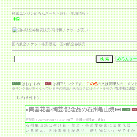
検索エンジンめろんさーち
>
旅行・地域情報
>
中国
国内航空チケット格安販売・国内航空券販売
はおすすめ、
は相互リンクです。
この色
の文は管理人のコメン
※リンク先が無くなっている等の問題がある場合にはタイトル横の [
管理者に通知
1 - 6 ( 6 件中 )
陶器花器/陶芸/記念品の石州亀山焼
■
更新日：2007/03/30(Fri) 15:54 [
修正・削除
] [
管理者に通知
]
石州亀山焼は生け花・華道・茶道愛好家に炭化花器・
いる窯元。各種陶器を記念品、贈り物にいかがですか