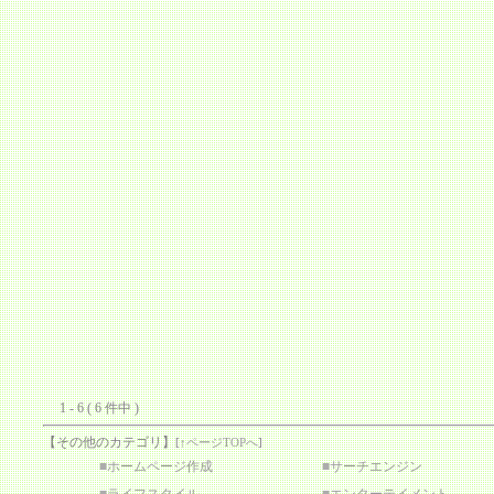
1 - 6 ( 6 件中 )
【その他のカテゴリ】
[
↑ページTOPへ
]
■
ホームページ作成
■
サーチエンジン