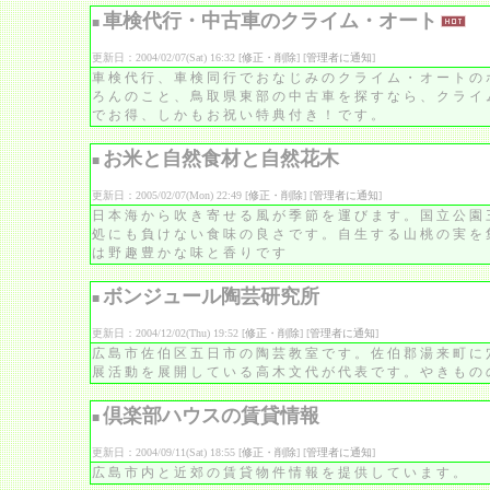
車検代行・中古車のクライム・オート
■
更新日：2004/02/07(Sat) 16:32 [
修正・削除
] [
管理者に通知
]
車検代行、車検同行でおなじみのクライム・オートの
ろんのこと、鳥取県東部の中古車を探すなら、クライ
でお得、しかもお祝い特典付き！です。
お米と自然食材と自然花木
■
更新日：2005/02/07(Mon) 22:49 [
修正・削除
] [
管理者に通知
]
日本海から吹き寄せる風が季節を運びます。国立公園
処にも負けない食味の良さです。自生する山桃の実を
は野趣豊かな味と香りです
ボンジュール陶芸研究所
■
更新日：2004/12/02(Thu) 19:52 [
修正・削除
] [
管理者に通知
]
広島市佐伯区五日市の陶芸教室です。佐伯郡湯来町に
展活動を展開している高木文代が代表です。やきもの
倶楽部ハウスの賃貸情報
■
更新日：2004/09/11(Sat) 18:55 [
修正・削除
] [
管理者に通知
]
広島市内と近郊の賃貸物件情報を提供しています。