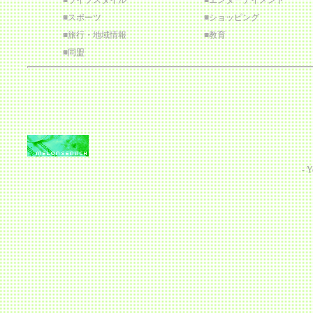
■
ライフスタイル
■
エンターテイメント
■
スポーツ
■
ショッピング
■
旅行・地域情報
■
教育
■
同盟
-
Y