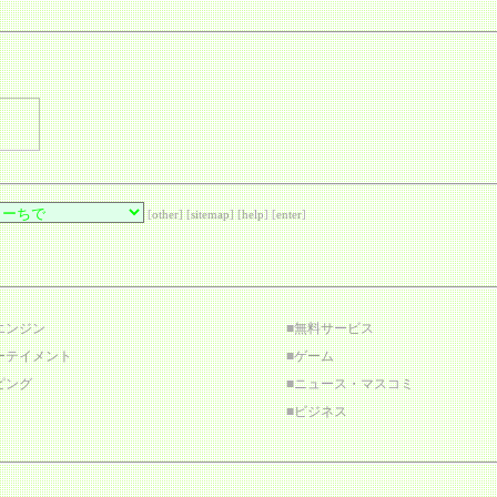
[
other
] [
sitemap
] [
help
] [
enter
]
エンジン
■
無料サービス
ーテイメント
■
ゲーム
ピング
■
ニュース・マスコミ
■
ビジネス