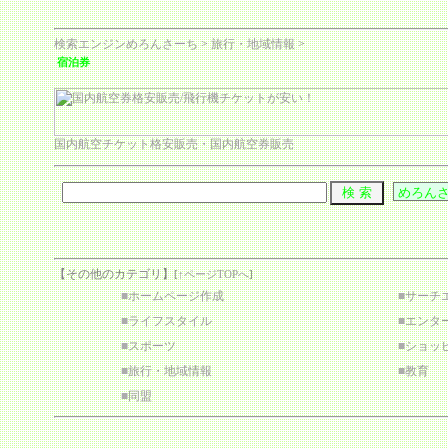
検索エンジンめろんさーち
>
旅行・地域情報
>
宿泊券
国内航空チケット格安販売・国内航空券販売
【その他のカテゴリ】
[
↑ページTOPへ
]
■
ホームページ作成
■
サーチ
■
ライフスタイル
■
エンタ
■
スポーツ
■
ショッ
■
旅行・地域情報
■
教育
■
同盟