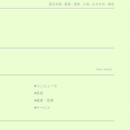
楽天市場
-
新着
-
更新
-
人気
-
おすすめ
-
相互
[
new entry
]
■
コンピュータ
■
音楽
■
健康・医療
■
サービス