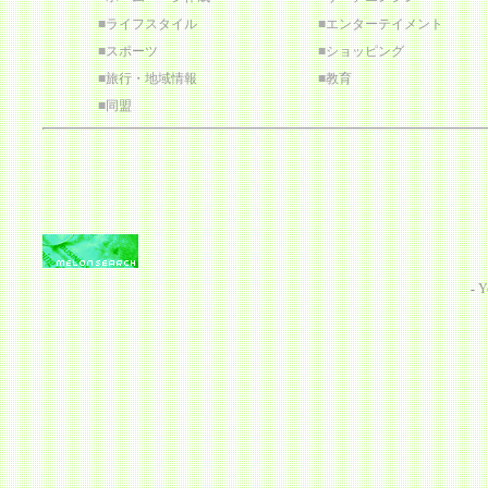
■
ライフスタイル
■
エンターテイメント
■
スポーツ
■
ショッピング
■
旅行・地域情報
■
教育
■
同盟
-
Y