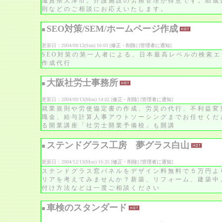
滋賀県大津市。介護施設の労務管理が得意です。助成
則などのご相談にお応えいたします。
SEO対策/SEM/ホームページ作成
■
更新日：2004/09/12(Sun) 16:03 [
修正・削除
] [
管理者に通知
]
SEO対策の第一人者による、日本最高レベルの検索
作成代行
大阪社労士事務所
■
更新日：2004/09/13(Mon) 14:02 [
修正・削除
] [
管理者に通知
]
就業規則や労使協定書の作成、労災の代行、不利益変
職金、給与計算人事アウトソーシングまでお任せくだ
る開業講座「社労士開業予備校」も開講
ステンドグラス工房 夢グラス白山
■
更新日：2004/12/13(Mon) 16:35 [
修正・削除
] [
管理者に通知
]
ステンドグラス窓パネルをデザイン料無料で５万円よ
リアを考えてみませんか？新築、リフォーム、建築中
付け方法などは一度ご相談ください
車検のスタンダード
■