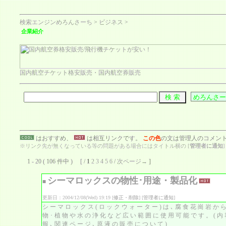
検索エンジンめろんさーち
>
ビジネス
>
企業紹介
国内航空チケット格安販売・国内航空券販売
はおすすめ、
は相互リンクです。
この色
の文は管理人のコメン
※リンク先が無くなっている等の問題がある場合にはタイトル横の [
管理者に通知
1 - 20 ( 106 件中 ) [ /
1
2
3
4
5
6
/
次ページ→
]
シーマロックスの物性･用途・製品化
■
更新日：2004/12/08(Wed) 19:19 [
修正・削除
] [
管理者に通知
]
シーマロックス(ロックウォーター)は､腐食花崗岩か
物･植物や水の浄化など広い範囲に使用可能です。(内
報､関連ページ､原液の販売について)