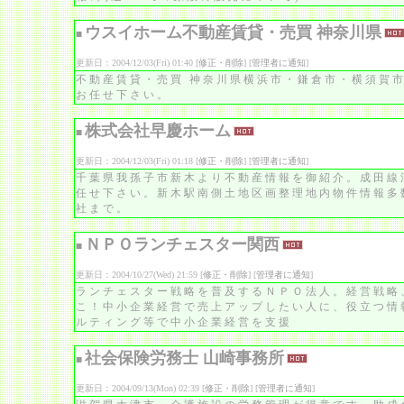
ウスイホーム不動産賃貸・売買 神奈川県
■
更新日：2004/12/03(Fri) 01:40 [
修正・削除
] [
管理者に通知
]
不動産賃貸・売買 神奈川県横浜市・鎌倉市・横須賀
お任せ下さい。
株式会社早慶ホーム
■
更新日：2004/12/03(Fri) 01:18 [
修正・削除
] [
管理者に通知
]
千葉県我孫子市新木より不動産情報を御紹介。成田線
任せ下さい。新木駅南側土地区画整理地内物件情報多
社まで。
ＮＰＯランチェスター関西
■
更新日：2004/10/27(Wed) 21:59 [
修正・削除
] [
管理者に通知
]
ランチェスター戦略を普及するＮＰＯ法人。経営戦略
こ！中小企業経営で売上アップしたい人に、役立つ情
ルティング等で中小企業経営を支援
社会保険労務士 山崎事務所
■
更新日：2004/09/13(Mon) 02:39 [
修正・削除
] [
管理者に通知
]