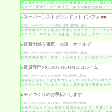
東京都中央区の起業する会計事務所グループ。節税を
会計士・税理士 山田 咲道が、儲ける極意を無料メー
スーパーコストダウンドットインフォ
■
更新日：2004/02/26(Thu) 00:55 [
修正・削除
] [
管理者に通知
]
経費削減やコスト削減の理論と実践方法テクニックの
ダウンメールマガジンを配信。公認会計士のアドバイ
経費削減を電気・水道・オイルで
■
更新日：2005/04/20(Wed) 18:57 [
修正・削除
] [
管理者に通知
]
経費削減を電気・水道・オイルでトータル的にバック
賃貸専門のCOCO-ROOMココルーム
■
更新日：2005/04/09(Sat) 18:06 [
修正・削除
] [
管理者に通知
]
渋谷駅から1分！賃貸専門ショップCOCO-ROOM
お手伝いをしています。当社は都内全域の豊富な物件
モノづくりのお手伝いします
■
更新日：2005/04/09(Sat) 15:54 [
修正・削除
] [
管理者に通知
]
大正時代から培った経験と知識を生かして、皆様の“
オーダーメイド製品の設計･制作、各種金属加工、オー