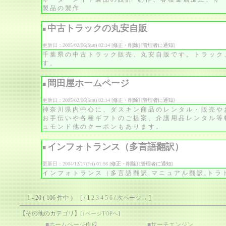
製品の製作
中古トラックの丸安自販
■
更新日：2005/02/06(Sun) 02:14 [
修正・削除
] [
管理者に通知
]
千葉県の中古トラック販売、丸安自販です。トラック
す。
岡田屋ホームページ
■
更新日：2005/02/06(Sun) 02:14 [
修正・削除
] [
管理者に通知
]
神奈川県内中心に、ダスキン商品のレンタル・販売や
お手伝いや各種ギフトのご提案、介護用品レンタル等
ュモンド他のクーポンもあります。
インフォトランス（多言語翻訳）
■
更新日：2004/12/17(Fri) 01:56 [
修正・削除
] [
管理者に通知
]
インフォトランス（多言語翻訳,マニュアル翻訳,トラ
1 - 20 ( 106 件中 ) [ /
1
2
3
4
5
6
/
次ページ→
]
【その他のカテゴリ】
[
↑ページTOPへ
]
■
ホームページ作成
■
サーチエンジン