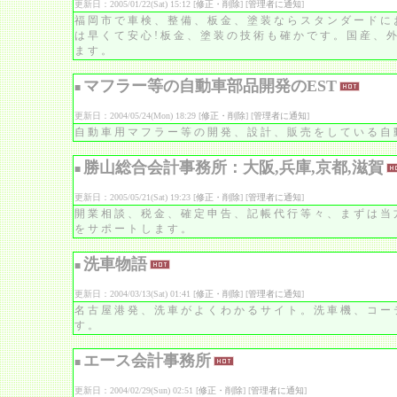
更新日：2005/01/22(Sat) 15:12 [
修正・削除
] [
管理者に通知
]
福岡市で車検、整備、板金、塗装ならスタンダードに
は早くて安心!板金、塗装の技術も確かです。国産、
ます。
マフラー等の自動車部品開発のEST
■
更新日：2004/05/24(Mon) 18:29 [
修正・削除
] [
管理者に通知
]
自動車用マフラー等の開発、設計、販売をしている自
勝山総合会計事務所：大阪,兵庫,京都,滋賀
■
更新日：2005/05/21(Sat) 19:23 [
修正・削除
] [
管理者に通知
]
開業相談、税金、確定申告、記帳代行等々、まずは当
をサポートします。
洗車物語
■
更新日：2004/03/13(Sat) 01:41 [
修正・削除
] [
管理者に通知
]
名古屋港発、洗車がよくわかるサイト。洗車機、コー
す。
エース会計事務所
■
更新日：2004/02/29(Sun) 02:51 [
修正・削除
] [
管理者に通知
]