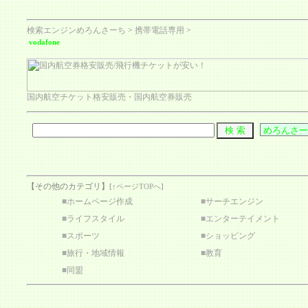
検索エンジンめろんさーち
>
携帯電話専用
>
vodafone
国内航空チケット格安販売・国内航空券販売
【その他のカテゴリ】
[
↑ページTOPへ
]
■
ホームページ作成
■
サーチエンジン
■
ライフスタイル
■
エンターテイメント
■
スポーツ
■
ショッピング
■
旅行・地域情報
■
教育
■
同盟