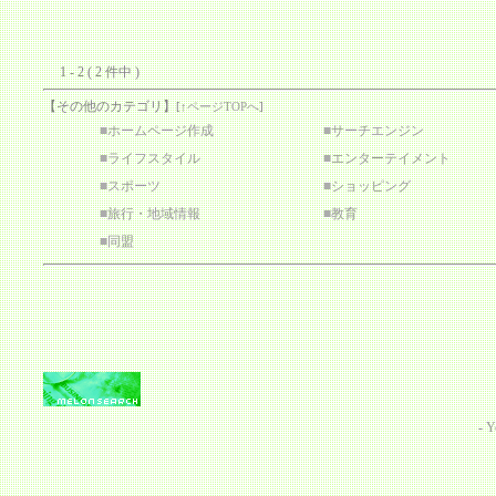
1 - 2 ( 2 件中 )
【その他のカテゴリ】
[
↑ページTOPへ
]
■
ホームページ作成
■
サーチエンジン
■
ライフスタイル
■
エンターテイメント
■
スポーツ
■
ショッピング
■
旅行・地域情報
■
教育
■
同盟
-
Y