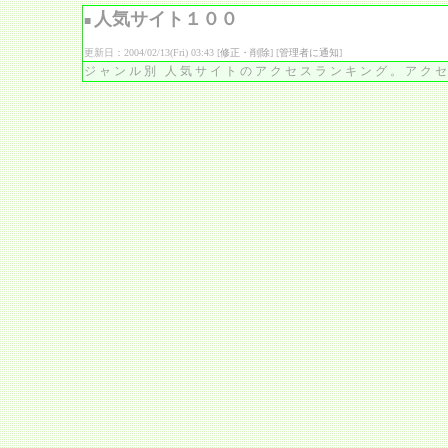
人気サイト１００
■
更新日：2004/02/13(Fri) 03:43 [
修正・削除
] [
管理者に通知
]
ジャンル別 人気サイトのアクセスランキング。アク