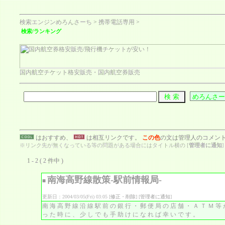
検索エンジンめろんさーち
>
携帯電話専用
>
検索/ランキング
国内航空チケット格安販売・国内航空券販売
はおすすめ、
は相互リンクです。
この色
の文は管理人のコメン
※リンク先が無くなっている等の問題がある場合にはタイトル横の [
管理者に通知
1 - 2 ( 2 件中 )
南海高野線散策-駅前情報局-
■
更新日：2004/03/05(Fri) 03:05 [
修正・削除
] [
管理者に通知
]
南海高野線沿線駅前の銀行・郵便局の店舗・ＡＴＭ等
った時に、少しでも手助けになれば幸いです。