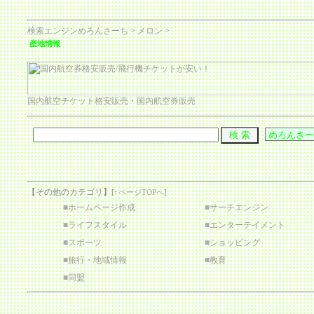
検索エンジンめろんさーち
>
メロン
>
産地情報
国内航空チケット格安販売・国内航空券販売
【その他のカテゴリ】
[
↑ページTOPへ
]
■
ホームページ作成
■
サーチエンジン
■
ライフスタイル
■
エンターテイメント
■
スポーツ
■
ショッピング
■
旅行・地域情報
■
教育
■
同盟